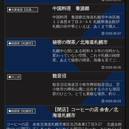
めたくなり、足を運んでみた。「下の
月」という名は、アイヌ語の ノッケ
中国料理 養源郷
◆大衆食堂【北海道】
──“岬のように山が突き出した...
中国料理 養源郷北海道札幌市中央区南
１２条西８丁目３−４６ 札幌華僑会館1F
札幌の街中華といえば、あくまで個人的
には香州、揚子江、布袋、そしてここ養
2026.06.07
源郷。特に養源郷は、我が家からすぐな
ので重宝している。落ち着いた住宅街の
秘密の喫茶／北海道札幌市
◆純喫茶【札幌市】
「札幌華僑会館」内に...
札幌中心部にある昭和４３年の当時から
変わっていない空間。これぞ札幌の純喫
茶。あえて秘密の喫茶。画像を見てご存
じな方も、そっと見守っていてほしい。
2026.06.05
◆過去レポート
観音沼
◆サンポ
観音沼北海道苫小牧市樽前観音沼は、苫
小牧市の樽前山麓に点在する小さな湖沼
群のひとつ。とても素敵な場所。釣り道
具のようなもの(タモ網)を見かけたので近
2026.06.03
隣の釣り人にはけっこう知られている場
所かもしれない。へらぶな釣りのスポッ
【閉店】コーヒーの店 余舎／北
◆純喫茶【札幌市】
トのようだ。でもこの...
海道札幌市
コーヒーの店 余舎北海道札幌市東区北25条東1丁目3-17 北盛会館
内ついに閉店してしまった。とにかくお世話になった。とにかくいろ