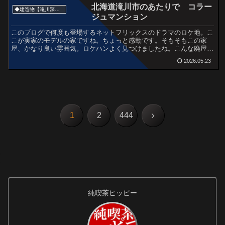
北海道滝川市のあたりで コラー
◆建造物【滝川深川歌志内赤平】
ジュマンション
このブログで何度も登場するネットフリックスのドラマのロケ地。こ
こが実家のモデルの家ですね。ちょっと感動です。そもそもこの家
屋、かなり良い雰囲気。ロケハンよく見つけましたね。こんな廃屋も
発見。手を入れれば相当良い雰囲気だけど、かなり劣化してそ...
2026.05.23
次
1
2
444
へ
純喫茶ヒッピー