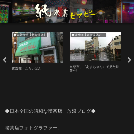
◆大衆食堂【北海道外】
◆建造物【東京以外の東日本】
◆
久慈市、『あまちゃん』で見た世
永
東京都 ふらいぱん
界へ!
能
◆日本全国の昭和な喫茶店 放浪ブログ◆
喫茶店フォトグラファー。