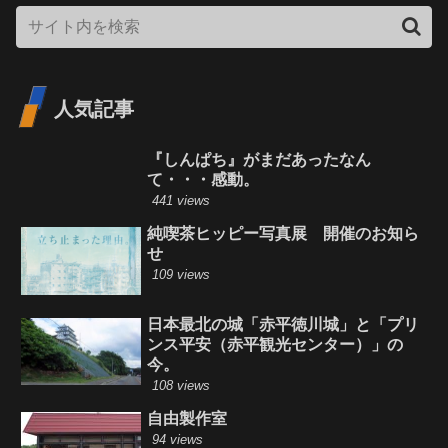
人気記事
『しんぱち』がまだあったなん
て・・・感動。
441 views
純喫茶ヒッピー写真展 開催のお知ら
せ
109 views
日本最北の城「赤平徳川城」と「プリ
ンス平安（赤平観光センター）」の
今。
108 views
自由製作室
94 views