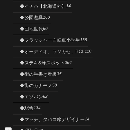
14
◆イチバ【北海道外】
160
◆公園遊具
60
◆団地世代
138
◆フラッシャー自転車小学生
110
◆オーディオ、ラジカセ、BCL
356
◆ステキ&珍スポット
35
◆街の手書き看板
58
◆街のカナモノ
62
◆エゾパン
134
◆駅舎
14
◆マッチ、タバコ箱デザイナー