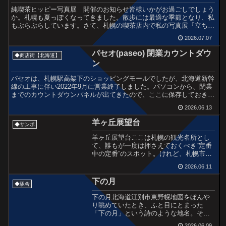
純喫茶ヒッピー写真展 開催のお知らせ皆様いかがお過ごしでしょう
か。札幌も夏っぽくなってきました。散歩には最適な季節となり、私
もぶらぶらしています。さて、札幌の喫茶店内で私の写真展『立ち止
まった理由。』を開催します。路上で偶然に見つけたものを...
2026.07.07
パセオ(paseo) 閉業カウントダウ
◆商店街【北海道】
ン
パセオは、札幌駅高架下のショッピングモールでしたが、北海道新幹
線の工事に伴い2022年9月に営業終了しました。パソコンから、閉業
までのカウントダウンパネルが出てきたので、ここに保存しておきま
す。今回はこれだけの記事です。個人的には、テナント...
2026.06.13
羊ヶ丘展望台
◆サンポ
羊ヶ丘展望台ここは札幌の観光名所とし
て、誰もが一度は押さえておくべき“定番
中の定番”のスポット。けれど、札幌市民
である自分はというと──観光地すぎるが
2026.06.11
ゆえに、これまで一度も足を運んだ記憶
がない。いや、もしかしたら幼いころ、
下の月
◆駅舎
札幌に遊びに来た親...
下の月北海道江別市東野幌地図をぼんや
り眺めていたとき、ふと目にとまった
「下の月」という詩のような地名。その
響きに惹かれて、どんな場所なのか確か
2026.06.09