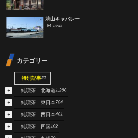
塙山キャバレー
94 views
カテゴリー
21
特別記事
1,286
純喫茶 北海道
704
純喫茶 東日本
461
純喫茶 西日本
102
純喫茶 四国
70