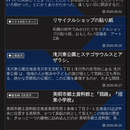
いろ助かった。とにかくありがたかった。遠くない日に閉店するだろ
うと心のどこかでは思っていた。ほんとうに閉店し...
2026.06.01
リサイクルショップの貼り紙
◆ステキ&珍スポット
札幌の街中でみかけたリサイクルショッ
プの貼り紙。おもしろい!店舗名 アート
136
2026.05.29
滝川東公園とステゴサウルスとア
◆公園遊具
ザラシ。
滝川東公園北海道滝川市文京町１丁目１滝川市の住宅街にある 滝川
東公園 は、地域の人が散歩や子どもの遊び場として気軽に立ち寄れ
る、静かな雰囲気の公園だ。この公園を象徴するのが、大きな階段の
下にどんと構える 恐竜の遊具。サイズも大きく、緑の中に...
2026.05.27
美唄市郷土資料館と『我路』『沼
◆建造物【岩見沢・美唄・夕張市】
東小学校』
美唄市郷土資料館北海道美唄市西２条南１丁目２−１北海道のほぼ中
央に位置する美唄市。かつて炭鉱の街として栄えたこの地域の歴史
を、ぎゅっと一つの建物に詰め込んだのが 美唄市郷土資料館。美唄
に生息する生き物たちや、昭和の生活道具や農具、学校の教材...
2026.05.24