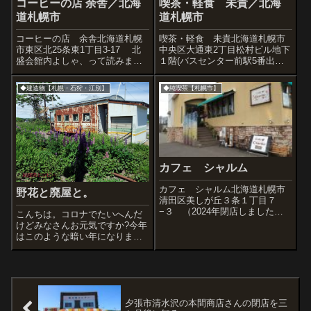
コーヒーの店 余舎／北海
喫茶・軽食 未貴／北海
道札幌市
道札幌市
コーヒーの店 余舎北海道札幌
喫茶・軽食 未貴北海道札幌市
市東区北25条東1丁目3-17 北
中央区大通東2丁目松村ビル地下
盛会館内よしゃ、って読みま
１階(バスセンター前駅5番出口)
す。余暇をお茶でごゆっくり、
この地下鉄バスセンター駅直結
という意味。もう三十年以上(記
空間は喫茶ファンならチェック
◆建造物【札幌・石狩・江別】
◆純喫茶【札幌市】
憶が曖昧ですが)前、ママさんが
すべきふたつの店があります。
営業をはじめる際に、絵やデザ
本日写真レポートするのは「未
インが好きな若者に50万円(記憶
貴」さん。ママさんのお話では
が...
喫茶は38...
カフェ シャルム
カフェ シャルム北海道札幌市
野花と廃屋と。
清田区美しが丘３条１丁目７
−３ （2024年閉店しました）
こんちは。コロナでたいへんだ
スーパーカーを横に眺めながら
けどみなさんお元気ですか?今年
お茶できるシャルム。スーパー
はこのような暗い年になりまし
カーブームってのが1970年代に
たが、「おぉっ、きれい!」と思
あって、小学生のぼくはのめり
った花の写真をupします。まず
こんだ。毎日スーパーカーカー
その前に、こちらは前回掲載し
ドや写真集...
た「旧札沼線 JR中小屋駅」。
その廃駅舎の真ん前にある食堂
です。「...
夕張市清水沢の本間商店さんの閉店を三