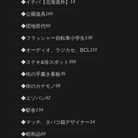
14
◆イチバ【北海道外】
160
◆公園遊具
60
◆団地世代
138
◆フラッシャー自転車小学生
110
◆オーディオ、ラジカセ、BCL
356
◆ステキ&珍スポット
35
◆街の手書き看板
58
◆街のカナモノ
62
◆エゾパン
134
◆駅舎
14
◆マッチ、タバコ箱デザイナー
69
◆昭和品