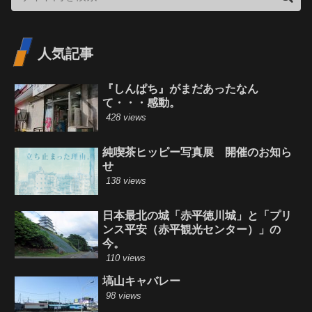
人気記事
『しんぱち』がまだあったなん
て・・・感動。
428 views
純喫茶ヒッピー写真展 開催のお知ら
せ
138 views
日本最北の城「赤平徳川城」と「プリ
ンス平安（赤平観光センター）」の
今。
110 views
塙山キャバレー
98 views