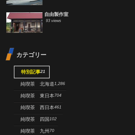
自由製作室
93 views
カテゴリー
21
特別記事
1,286
純喫茶 北海道
704
純喫茶 東日本
461
純喫茶 西日本
102
純喫茶 四国
70
純喫茶 九州