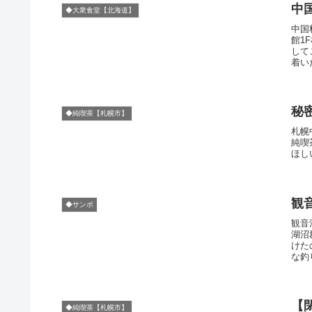
中
◆大衆食堂【北海道】
中国
館1
して
着い
秘
◆純喫茶【札幌市】
札幌
純喫
ほし
観
◆サンポ
観音
湖沼
けた
な釣
【
◆純喫茶【札幌市】