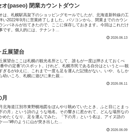
オ(paseo) 閉業カウントダウン
オは、札幌駅高架下のショッピングモールでしたが、北海道新幹線の工
伴い2022年9月に営業終了しました。パソコンから、閉業までのカウン
ウンパネルが出てきたので、ここに保存しておきます。今回はこれだけ
事です。個人的には、テナント...
2026.06.13
ヶ丘展望台
丘展望台ここは札幌の観光名所として、誰もが一度は押さえておくべ
定番中の定番”のスポット。けれど、札幌市民である自分はというと──観
すぎるがゆえに、これまで一度も足を運んだ記憶がない。いや、もしか
ら幼いころ、札幌に遊びに来た親...
2026.06.11
の月
月北海道江別市東野幌地図をぼんやり眺めていたとき、ふと目にとまっ
下の月」という詩のような地名。その響きに惹かれて、どんな場所なの
かめたくなり、足を運んでみた。「下の月」という名は、アイヌ語の
ケ──“岬のように山が突き出した...
2026.06.09