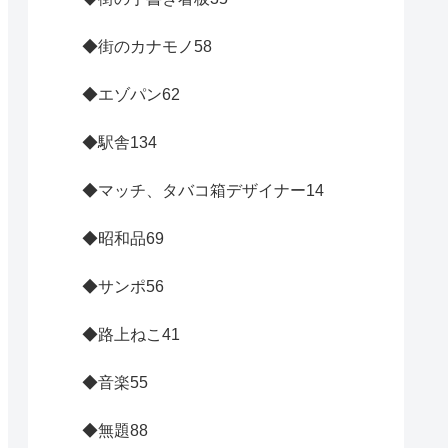
◆街のカナモノ
58
◆エゾパン
62
◆駅舎
134
◆マッチ、タバコ箱デザイナー
14
◆昭和品
69
◆サンポ
56
◆路上ねこ
41
◆音楽
55
◆無題
88