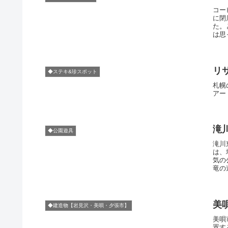
コー
に閉
た。
は思
リ
◆ステキ&珍スポット
札幌
アー
滝
◆公園遊具
滝川
は、
気の
竜の
美
◆建造物【岩見沢・美唄・夕張市】
美唄
置す