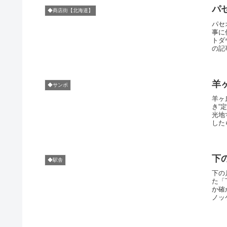
パセ
◆商店街【北海道】
パセ
事に
トダ
の記
羊
◆サンポ
羊ヶ
き“
光地
した
下
◆駅舎
下の
た「
か確
ノッ