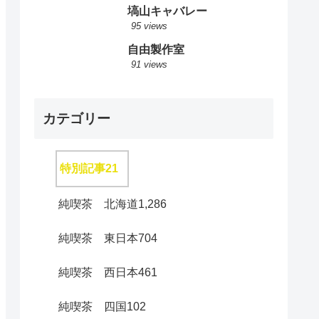
塙山キャバレー
95 views
自由製作室
91 views
カテゴリー
特別記事
21
純喫茶 北海道
1,286
純喫茶 東日本
704
純喫茶 西日本
461
純喫茶 四国
102