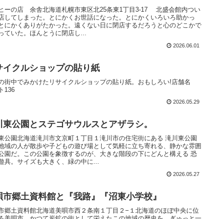
ヒーの店 余舎北海道札幌市東区北25条東1丁目3-17 北盛会館内つい
店してしまった。とにかくお世話になった。とにかくいろいろ助かっ
とにかくありがたかった。遠くない日に閉店するだろうと心のどこかで
っていた。ほんとうに閉店し...
2026.06.01
サイクルショップの貼り紙
の街中でみかけたリサイクルショップの貼り紙。おもしろい!店舗名
ト136
2026.05.29
川東公園とステゴサウルスとアザラシ。
東公園北海道滝川市文京町１丁目１滝川市の住宅街にある 滝川東公園
地域の人が散歩や子どもの遊び場として気軽に立ち寄れる、静かな雰囲
公園だ。この公園を象徴するのが、大きな階段の下にどんと構える 恐
遊具。サイズも大きく、緑の中に...
2026.05.27
唄市郷土資料館と『我路』『沼東小学校』
市郷土資料館北海道美唄市西２条南１丁目２−１北海道のほぼ中央に位
る美唄市。かつて炭鉱の街として栄えたこの地域の歴史を、ぎゅっと一