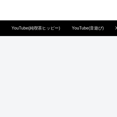
YouTube(純喫茶ヒッピー)
YouTube(音遊び)
】
◆建造物【西日本】
◆建造物【東京都とその周辺】
◆イチバ【北海道】
◆
名もなき池(通
飯田橋駅はＳ
新日の出市場
二
称 モネの池)
Ｆだ☆
／北海道旭川
市
市
◆イチバ【北海道外】
◆建造物【留萌名寄～士別上川】
◆商店街【北海道外】
◆
丸五市場 （ま
旅館まるいし
いろは会ショ
室
るごいちば）/
ップメイト
商
兵庫県神戸市
お菓子屋さん
◆イチバ【北海道】
◆大衆食堂【北海道外】
三愛市場（廃
清ちゃん／石
業） 札幌市
川県小松市