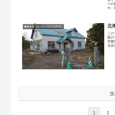
つの
や、
北
◆建造物【滝川深川歌志内赤平】
この
家の
雰囲
当良
次
1
2