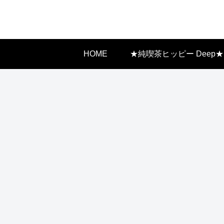
HOME
★純喫茶ヒッピー Deep★
◆大衆食堂【北海道】
◆建造物【西日本】
◆商店街【北海道外
坂出の商店街
／香川県
札幌開発局 食
堂 ／ 北海
キョートナイ
◆大衆食堂【北海道】
道札幌市
ト
食堂 わかば
／浦河町