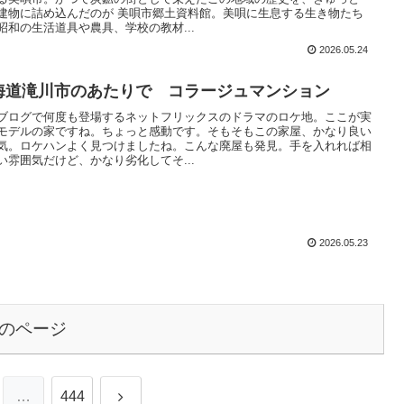
建物に詰め込んだのが 美唄市郷土資料館。美唄に生息する生き物たち
昭和の生活道具や農具、学校の教材...
2026.05.24
海道滝川市のあたりで コラージュマンション
ブログで何度も登場するネットフリックスのドラマのロケ地。ここが実
モデルの家ですね。ちょっと感動です。そもそもこの家屋、かなり良い
気。ロケハンよく見つけましたね。こんな廃屋も発見。手を入れれば相
い雰囲気だけど、かなり劣化してそ...
2026.05.23
のページ
次
…
444