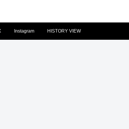
X
Instagram
HISTORY VIEW
商店街【北海道】
◆建造物【九州・沖縄】
◆イチバ【北海道】
十六条中心
別府タワー裏
札幌中央卸売
街 札幌
手のホテルた
市場、場外市
ち／大分県
場
イチバ【北海道】
◆商店街【北海道】
◆イチバ【北海道】
蘭市の個人
狸小路商店街
札幌市 生鮮
店
の時計
卸市場いこい