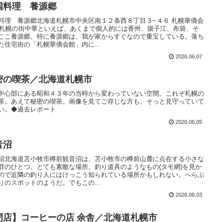
国料理 養源郷
料理 養源郷北海道札幌市中央区南１２条西８丁目３−４６ 札幌華僑会
F札幌の街中華といえば、あくまで個人的には香州、揚子江、布袋、そ
ここ養源郷。特に養源郷は、我が家からすぐなので重宝している。落ち
た住宅街の「札幌華僑会館」内に...
2026.06.07
密の喫茶／北海道札幌市
中心部にある昭和４３年の当時から変わっていない空間。これぞ札幌の
茶。あえて秘密の喫茶。画像を見てご存じな方も、そっと見守っていて
い。◆過去レポート
2026.06.05
音沼
沼北海道苫小牧市樽前観音沼は、苫小牧市の樽前山麓に点在する小さな
群のひとつ。とても素敵な場所。釣り道具のようなもの(タモ網)を見か
ので近隣の釣り人にはけっこう知られている場所かもしれない。へらぶ
りのスポットのようだ。でもこの...
2026.06.03
閉店】コーヒーの店 余舎／北海道札幌市