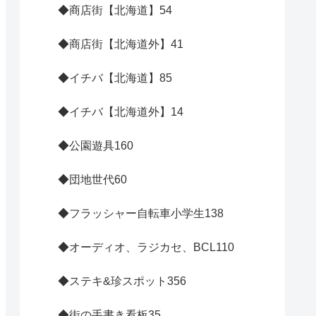
◆商店街【北海道】
54
◆商店街【北海道外】
41
◆イチバ【北海道】
85
◆イチバ【北海道外】
14
◆公園遊具
160
◆団地世代
60
◆フラッシャー自転車小学生
138
◆オーディオ、ラジカセ、BCL
110
◆ステキ&珍スポット
356
◆街の手書き看板
35