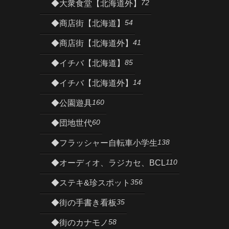
72
◆大衆食堂【北海道外】
54
◆商店街【北海道】
41
◆商店街【北海道外】
85
◆イチバ【北海道】
14
◆イチバ【北海道外】
160
◆公園遊具
60
◆団地世代
138
◆フラッシャー自転車小学生
110
◆オーディオ、ラジカセ、BCL
356
◆ステキ&珍スポット
35
◆街の手書き看板
58
◆街のカナモノ