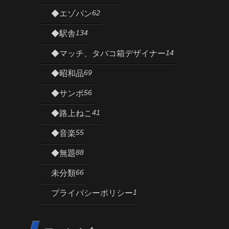
62
◆エゾパン
134
◆駅舎
14
◆マッチ、タバコ箱デザイナー
69
◆昭和品
56
◆サンポ
41
◆路上ねこ
55
◆音楽
88
◆無題
66
未分類
1
プライバシーポリシー