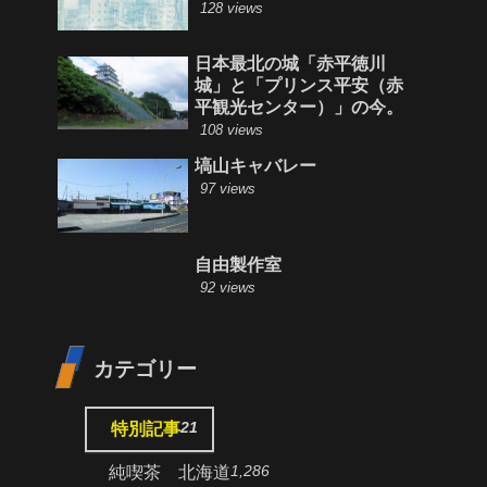
128 views
日本最北の城「赤平徳川
城」と「プリンス平安（赤
平観光センター）」の今。
108 views
塙山キャバレー
97 views
自由製作室
92 views
カテゴリー
21
特別記事
1,286
純喫茶 北海道