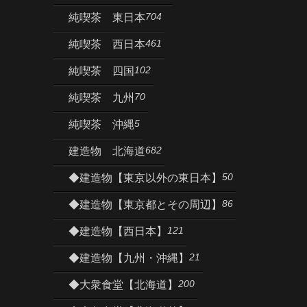
704
純喫茶 東日本
461
純喫茶 西日本
102
純喫茶 四国
70
純喫茶 九州
5
純喫茶 沖縄
682
建造物 北海道
50
◆建造物【東京以外の東日本】
86
◆建造物【東京都とその周辺】
121
◆建造物【西日本】
21
◆建造物【九州・沖縄】
200
◆大衆食堂【北海道】