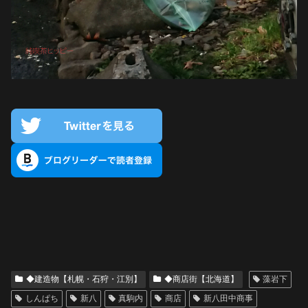
◆建造物【札幌・石狩・江別】
◆商店街【北海道】
藻岩下
しんぱち
新八
真駒内
商店
新八田中商事