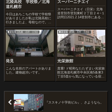
北陵高校 学校祭／北海
スーパーニチエイ
道札幌市
スーパーニチエイ（日栄）北海
道登別市登別東町２丁目２４−１
今日はあちこちの学校で学校祭
訪問日2021.2.14登別市にある地
がありましたが私は北陵高校に
域密着のスーパーマーケットで
行きましたよ、母校なので。ひ
す。普段買い物するスーパーは
ととおりの階をまわりましたが
大型チェーン店ばかりになっ
とても楽しかったです。校舎は
◆建造物【札幌・石狩・江別】
◆建造物【札幌・石狩・江別】
て、このタイプはかなり貴重。
数年前に改修があったものの、
スーパーというより市場のイメ
全体的に私がいた頃とほとんど
ージ。...
変わっていません。行燈行列も
伝統の行事。裏庭...
発見
光栄旅館
こんな名前のアパートがありま
貴重! ド昭和なたたずまい光栄旅
した。建物超渋いです。
館北海道札幌市中央区南5条東3
丁目5昔から気になっている宿。
先に書いておくと、現役の宿だ
けど利用したことないんです
よ。もし札幌に住んでいなかっ
たら旅の宿としてぜひ使いたい
んだけど…。でも札幌在住なの
で宿に泊ま...
『ススキノ十字街ビル』、さようなら。