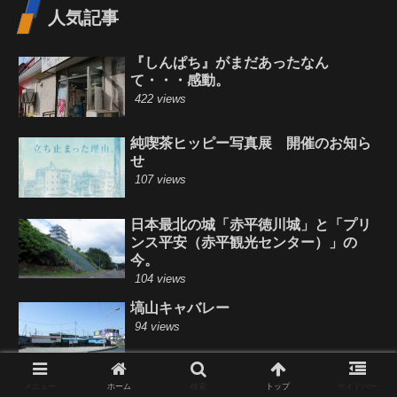
人気記事
『しんぱち』がまだあったなん
て・・・感動。
422 views
純喫茶ヒッピー写真展 開催のお知ら
せ
107 views
日本最北の城「赤平徳川城」と「プリ
ンス平安（赤平観光センター）」の
今。
104 views
塙山キャバレー
94 views
自由製作室
メニュー
ホーム
検索
トップ
サイドバー