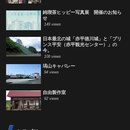
純喫茶ヒッピー写真展 開催のお知ら
せ
149 views
日本最北の城「赤平徳川城」と「プリ
ンス平安（赤平観光センター）」の
今。
108 views
塙山キャバレー
94 views
自由製作室
92 views