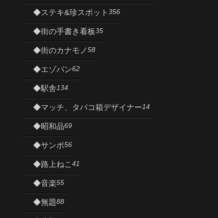
356
◆ステキ&珍スポット
35
◆街の手書き看板
58
◆街のカナモノ
62
◆エゾパン
134
◆駅舎
14
◆マッチ、タバコ箱デザイナー
69
◆昭和品
56
◆サンポ
41
◆路上ねこ
55
◆音楽
88
◆無題