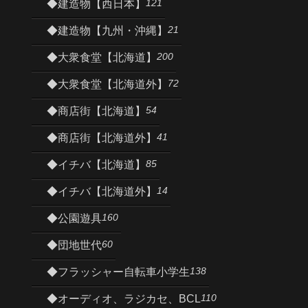
121
◆建造物【西日本】
21
◆建造物【九州・沖縄】
200
◆大衆食堂【北海道】
72
◆大衆食堂【北海道外】
54
◆商店街【北海道】
41
◆商店街【北海道外】
85
◆イチバ【北海道】
14
◆イチバ【北海道外】
160
◆公園遊具
60
◆団地世代
138
◆フラッシャー自転車小学生
110
◆オーディオ、ラジカセ、BCL