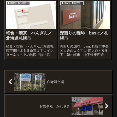
ぐち、サンローゼに続き喫茶店
◆純喫茶【札幌市】
◆純喫茶【札幌市】
が閉められたことになり、さび
しい限り。ススキノといえばキ
ングエドワード三世なんかは特
に懐か...
軽食・喫茶 ぺんぎん／
深煎りの珈琲 basic／札
北海道札幌市
幌市
軽食・喫茶 ぺんぎん北海道札
深煎りの珈琲 basic札幌市中央
幌市東区北３８条東１丁目イン
区大通西１０丁目 南大通ビル地
ターネット上の地図では「営業
下１階札幌市、地下鉄東西線西
していない」と思われても仕方
１１丁目駅直結の珈琲専門店。
のない表示です。でも実際には
ほかにお客さんがいたので外観
営業（夜）しており、間違った
のみ。珈琲のための極上の空
情報だったことが分かりまし
間。コーヒーの種類を『深煎
た。こういう誤表示はお店をや
り』に限定していて、深煎りの
っている側にとって...
中でも強弱を...
白老滑空場
お食事処 かわさき