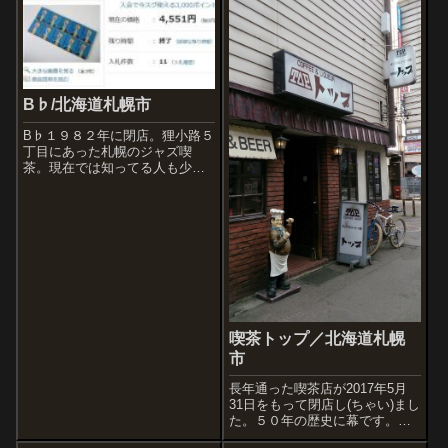
B♭/北海道札幌市
B♭１９８２年に閉店。狸小路５
丁目にあった札幌のジャズ喫
茶。現在では知ってる人も少な
いかもしれないが札幌のミッド
センチュリー期の中心的なジャ
ズ喫茶。とはいっても、個人的
には利用は少なく、レコードを
買う帰りによった程度である。
マッチの絵はベル...
喫茶トップ／北海道札幌
市
長年通った喫茶店が2017年5月
31日をもって閉店し(ちゃい)まし
た。５０年の歴史に幕です。こ
れでススキノから、バロン、の