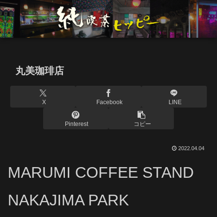
丸美珈琲店
X
Facebook
LINE
Pinterest
コピー
2022.04.04
MARUMI COFFEE STAND
NAKAJIMA PARK