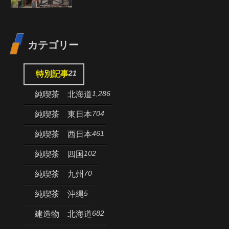
カテゴリー
21
特別記事
1,286
純喫茶 北海道
704
純喫茶 東日本
461
純喫茶 西日本
102
純喫茶 四国
70
純喫茶 九州
5
純喫茶 沖縄
682
建造物 北海道