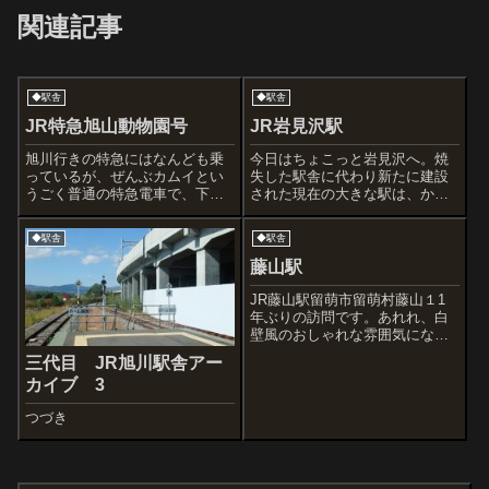
関連記事
◆駅舎
◆駅舎
JR特急旭山動物園号
JR岩見沢駅
旭川行きの特急にはなんども乗
今日はちょこっと岩見沢へ。焼
っているが、ぜんぶカムイとい
失した駅舎に代わり新たに建設
うごく普通の特急電車で、下の
された現在の大きな駅は、かっ
写真の旭山動物園号はいつも見
こいいものの、街の雰囲気には
るだけ（乗車には５１０円の指
合わず浮いた感じがします。建
◆駅舎
◆駅舎
定席券と事前予約が必要）。一
物自体は相当にてかい。改札な
度乗ってみたいな (ハグハグチ
どの駅の機能は二階です。ちな
藤山駅
ェアなど内装も見たいの
みに、駅裏のこの建物。「JR岩
だ)・・・一人客って...
見沢レールセン...
JR藤山駅留萌市留萌村藤山１1
年ぶりの訪問です。あれれ、白
壁風のおしゃれな雰囲気になり
ました。でも、建物自体は同じ
三代目 JR旭川駅舎アー
ようです。名板は当時の物が残
カイブ 3
されています。おそらく意識的
に残してくれているんでしょ
つづき
う。物が少なく、清掃されてさ
っぱりとしている...