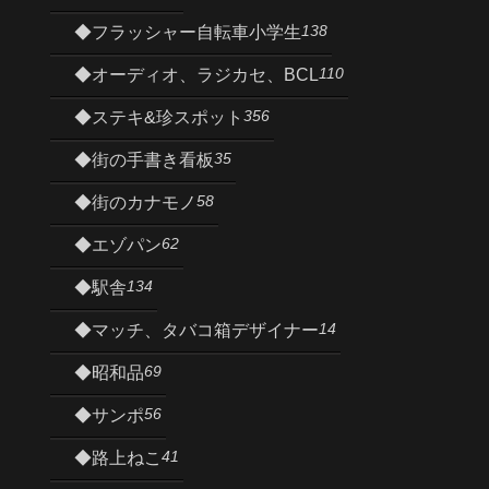
138
◆フラッシャー自転車小学生
110
◆オーディオ、ラジカセ、BCL
356
◆ステキ&珍スポット
35
◆街の手書き看板
58
◆街のカナモノ
62
◆エゾパン
134
◆駅舎
14
◆マッチ、タバコ箱デザイナー
69
◆昭和品
56
◆サンポ
41
◆路上ねこ