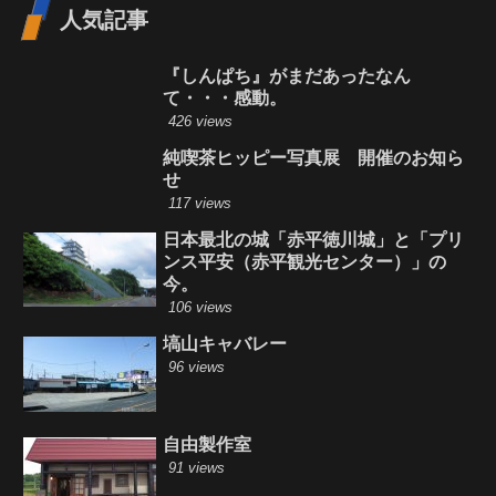
人気記事
『しんぱち』がまだあったなん
て・・・感動。
426 views
純喫茶ヒッピー写真展 開催のお知ら
せ
117 views
日本最北の城「赤平徳川城」と「プリ
ンス平安（赤平観光センター）」の
今。
106 views
塙山キャバレー
96 views
自由製作室
91 views