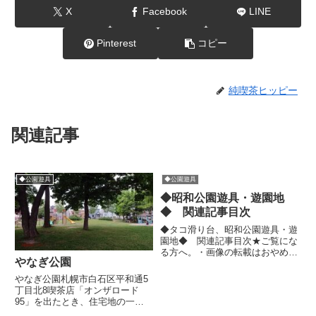
X
Facebook
LINE
Pinterest
コピー
純喫茶ヒッピー
関連記事
◆公園遊具
◆公園遊具
◆昭和公園遊具・遊園地
◆ 関連記事目次
◆タコ滑り台、昭和公園遊具・遊
園地◆ 関連記事目次★ご覧にな
る方へ。・画像の転載はおやめく
やなぎ公園
ださい。・私が小学生の頃に遊ん
だ類の公園を今でも大好きで紹介
やなぎ公園札幌市白石区平和通5
しています。・新しい記事が上に
丁目北8喫茶店「オンザロード
表示されています。●モンチッチ
95」を出たとき、住宅地の一角
公園／東京都●古井近隣公園の
に公園があることに気づいた。遠