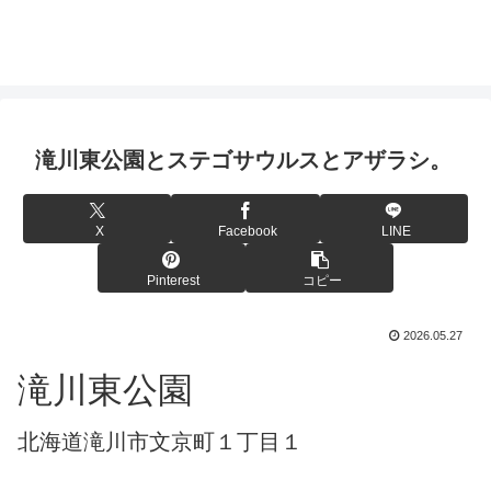
滝川東公園とステゴサウルスとアザラシ。
X
Facebook
LINE
Pinterest
コピー
2026.05.27
滝川東公園
北海道滝川市文京町１丁目１