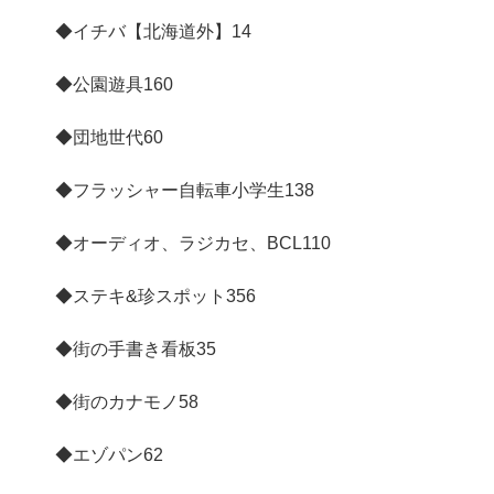
◆イチバ【北海道外】
14
◆公園遊具
160
◆団地世代
60
◆フラッシャー自転車小学生
138
◆オーディオ、ラジカセ、BCL
110
◆ステキ&珍スポット
356
◆街の手書き看板
35
◆街のカナモノ
58
◆エゾパン
62