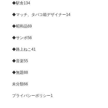
◆駅舎
134
◆マッチ、タバコ箱デザイナー
14
◆昭和品
69
◆サンポ
56
◆路上ねこ
41
◆音楽
55
◆無題
88
未分類
66
プライバシーポリシー
1