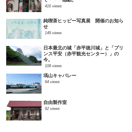
416 views
純喫茶ヒッピー写真展 開催のお知ら
せ
149 views
日本最北の城「赤平徳川城」と「プリ
ンス平安（赤平観光センター）」の
今。
108 views
塙山キャバレー
94 views
自由製作室
92 views