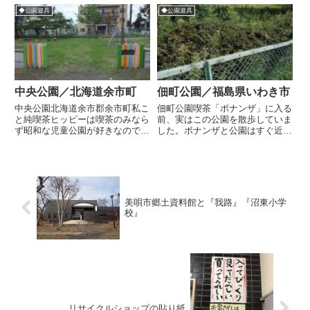
タ...
くに変わったカタチの遊具のよう
◆公園遊具
◆公園遊具
なものが見えて「ん??????」と
なり、行ってみることに。名前の
とおり柳の木が多い公園で、滑...
中央公園／北海道余市町
佃町公園／福島県いわき市
中央公園北海道余市郡余市町私こ
佃町公園喫茶「ボナンザ」に入る
と純喫茶ヒッピーは喫茶のみなら
前、実はこの公園を散歩していま
ず昭和な児童公園が好きなのです
した。ボナンザと公園はすぐ近く
が、北海道内で最もお気に入りな
にあります。パッと見、あまりに
公園のひとつがここ、余市の中央
草ぼうぼうなので、原っぱかと思
公園です。今までなんとなく出し
いましたが、下の写真のように、
惜しみしていましたが本日は私の
なにやら遊具のような物体が点在
誕生日ということもあり掲載で
しているようなので公園か確か
す...
め...
美唄市郷土資料館と『我路』『沼東小学
校』
リサイクルショップの貼り紙