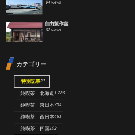
94 views
自由製作室
92 views
カテゴリー
21
特別記事
1,286
純喫茶 北海道
704
純喫茶 東日本
461
純喫茶 西日本
102
純喫茶 四国