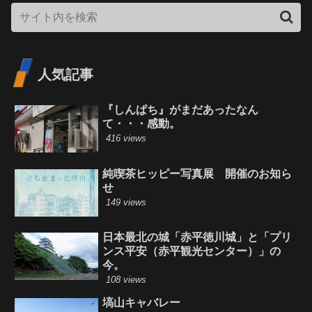
人気記事
『しんぱち』がまだあったなん
て・・・感動。
416 views
純喫茶ヒッピー写真展 開催のお知ら
せ
149 views
日本最北の城「赤平徳川城」と「プリ
ンス平安（赤平観光センター）」の
今。
108 views
塙山キャバレー