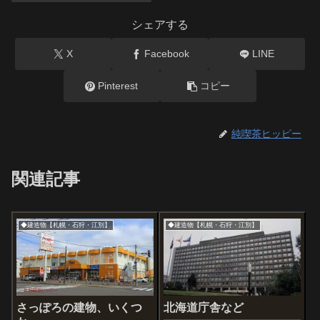
シェアする
X
Facebook
LINE
Pinterest
コピー
純喫茶ヒッピー
関連記事
◆建造物【札幌・石狩・江別】
◆建造物【札幌・石狩・江別】
さっぽろの建物、いくつ
北海道庁舎など