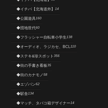
14
◆イチバ【北海道外】
160
◆公園遊具
60
◆団地世代
138
◆フラッシャー自転車小学生
110
◆オーディオ、ラジカセ、BCL
356
◆ステキ&珍スポット
35
◆街の手書き看板
58
◆街のカナモノ
62
◆エゾパン
134
◆駅舎
14
◆マッチ、タバコ箱デザイナー