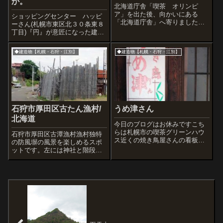
か。
北海道庁舎「喫茶 オリンピ
ア」を出た後、向かいにある
ショッピングセンター ハッピ
「北海道庁舎」へ寄りました。
ーさん(札幌市東区北３０条東８
昭スポさんの調べによりますと
丁目)『円』が意匠になった建
北海道庁舎が建設されたのは昭
物。オレンジ色のカラーリング
和43年だそうです。ぼくよりだ
が可愛いですね。この写真は何
◆建造物【札幌・石狩・江別】
◆建造物【札幌・石狩・江別】
いぶ年下。左は赤レンガ(旧本庁
気にファンカーゴ撮ってます。
舎)。白っぽいのは北海道議会議
この車は16年間乗った思い出の
事堂ですが、階...
車なんですよ。とにかく運転し
やすく使いや...
石狩市厚田区古たん漁村/
うめ津さん
北海道
今日のブログはお休みですこち
らは札幌市の喫茶グリーンハウ
石狩市厚田区古潭漁村漁村独特
ス近くの焼き鳥屋さんの看板。
の防風塀の風景を楽しめるスポ
しみじみ眺めてしまいます。
ットです。左には神社と階段も
見えていますね。海側から見た
鳥居キリスト看板つき