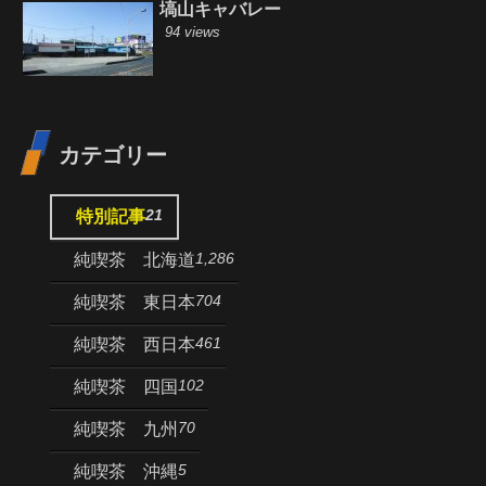
塙山キャバレー
94 views
カテゴリー
21
特別記事
1,286
純喫茶 北海道
704
純喫茶 東日本
461
純喫茶 西日本
102
純喫茶 四国
70
純喫茶 九州
5
純喫茶 沖縄