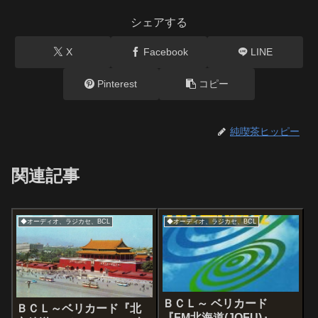
シェアする
X
Facebook
LINE
Pinterest
コピー
純喫茶ヒッピー
関連記事
◆オーディオ、ラジカセ、BCL
◆オーディオ、ラジカセ、BCL
ＢＣＬ～ ベリカード
ＢＣＬ～ベリカード『北
『FM北海道(JOFU)』