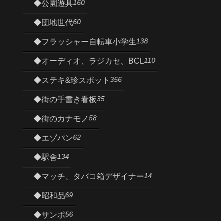
160
◆公園遊具
60
◆団地世代
138
◆フラッシャー自転車小学生
110
◆オーディオ、ラジカセ、BCL
356
◆ステキ&珍スポット
35
◆街の手書き看板
58
◆街のカナモノ
62
◆エゾパン
134
◆駅舎
14
◆マッチ、タバコ箱デザイナー
69
◆昭和品
56
◆サンポ