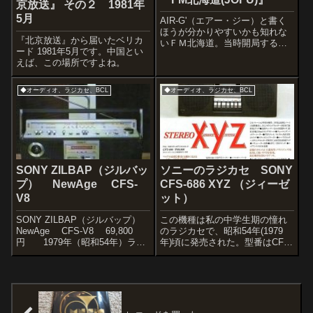
京放送』 その２ 1981年
5月
AIR-G'（エアー・ジー）と書く
ほうが分かりやすいかも知れな
『北京放送』から届いたベリカ
いＦＭ北海道。当時開局するに
ード 1981年5月です。中国とい
あたり、開局前に試験電波を流
えば、この場所ですよね。
していて、私も聴いていたが、
放送の部分的不具合をみつけて
局に手紙で連絡したところ、後
◆オーディオ、ラジカセ、BCL
◆オーディオ、ラジカセ、BCL
日届けられた郵便物。正確には
ベリカード...
SONY ZILBAP（ジルバッ
ソニーのラジカセ SONY
プ） NewAge CFS-
CFS-686 XYZ （ジィーゼ
V8
ット）
SONY ZILBAP（ジルバップ）
この機種は私の中学生期の憧れ
NewAge CFS-V8 69,800
のラジカセで、昭和54年(1979
円 1979年（昭和54年）ラジ
年)頃に発売された。型番はCFS-
カセなのに・・・こんなことが
686だけど、通称ＸＹＺと書いて
できるんだ・・・という当時先
ジィーゼットと呼びます。SＯ
進のラジカセ。しかも、デザイ
NYが得意だった直線を主体にデ
ンが大人びてる・・・。ラジカ
ザインされていて、札幌に住む
セなのに、...
中二の私には「新宿にある最...