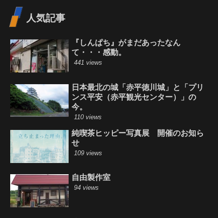
人気記事
『しんぱち』がまだあったなん
て・・・感動。
441 views
日本最北の城「赤平徳川城」と「プリ
ンス平安（赤平観光センター）」の
今。
110 views
純喫茶ヒッピー写真展 開催のお知ら
せ
109 views
自由製作室
94 views