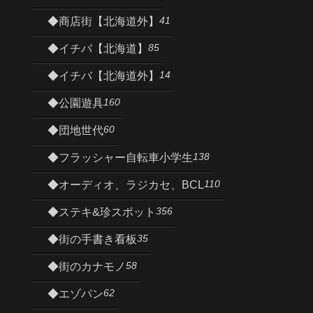
41
◆商店街【北海道外】
85
◆イチバ【北海道】
14
◆イチバ【北海道外】
160
◆公園遊具
60
◆団地世代
138
◆フラッシャー自転車小学生
110
◆オーディオ、ラジカセ、BCL
356
◆ステキ&珍スポット
35
◆街の手書き看板
58
◆街のカナモノ
62
◆エゾパン