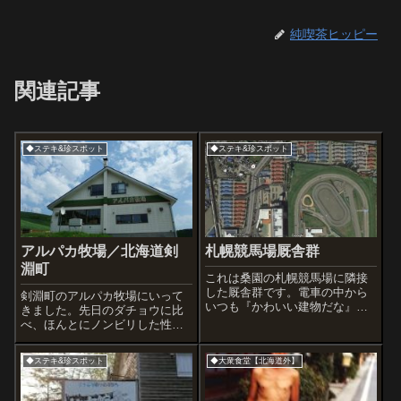
純喫茶ヒッピー
関連記事
◆ステキ&珍スポット
◆ステキ&珍スポット
アルパカ牧場／北海道剣
札幌競馬場厩舎群
淵町
これは桑園の札幌競馬場に隣接
した厩舎群です。電車の中から
剣淵町のアルパカ牧場にいって
いつも『かわいい建物だな』と
きました。先日のダチョウに比
思って見ていたんですが、札幌
べ、ほんとにノンビリした性格
駅からの始発電車なのでまだ辺
で、安心して（？）見れまし
りは暗いですが、線路沿いの建
た。
◆ステキ&珍スポット
◆大衆食堂【北海道外】
物を撮れて嬉しかったです。
2016年2月14日朝6:282015.2.2...