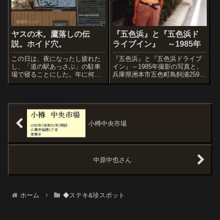
ヤスの木。鷹落しの伝
『五色浜』と『五色浜ド
説。ホイド穴。
ライブイン』 ～1985年
この日は、夜になったし疲れた
『五色浜』と『五色浜ドライブ
し、「道の駅あっさぶ」の駐車
イン』～1985年撮影の写真と。
場で寝ることにした。年に何度
兵庫県洲本市五色町鳥飼浦2599-
かくらいなら、宿に泊まらない
394淡路島はぼくの人生で非常に
のも苦ではないし、これも夏の
思い出の地となっている場所。
楽しみというものだ。夜が明け
まだ十代で日本徒歩縦断を敢行
ると、駐車場横になんとも懐か
したとき、スタートの種子島→
しいタイプの看板を発見。「は
九州→四国→淡路島→明石市→
ちの館」とは、バ...
京...
小樽中央市場
中原中也さん
ホーム
◆ステキ&珍スポット