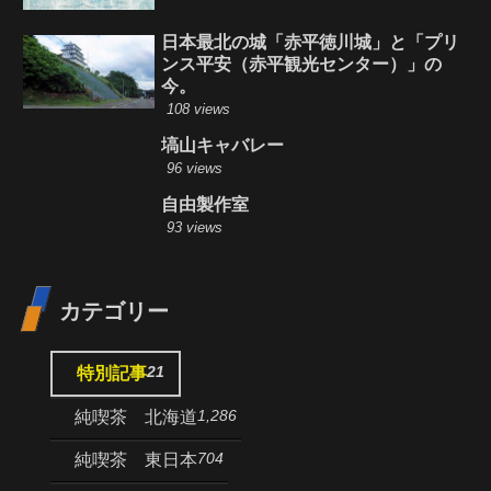
日本最北の城「赤平徳川城」と「プリ
ンス平安（赤平観光センター）」の
今。
108 views
塙山キャバレー
96 views
自由製作室
93 views
カテゴリー
21
特別記事
1,286
純喫茶 北海道
704
純喫茶 東日本