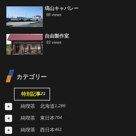
塙山キャバレー
98 views
自由製作室
93 views
カテゴリー
21
特別記事
1,286
純喫茶 北海道
704
純喫茶 東日本
461
純喫茶 西日本