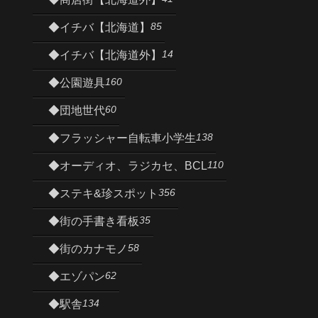
85
◆イチバ【北海道】
14
◆イチバ【北海道外】
160
◆公園遊具
60
◆団地世代
138
◆フラッシャー自転車小学生
110
◆オーディオ、ラジカセ、BCL
356
◆ステキ&珍スポット
35
◆街の手書き看板
58
◆街のカナモノ
62
◆エゾパン
134
◆駅舎