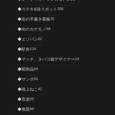
356
◆ステキ&珍スポット
35
◆街の手書き看板
58
◆街のカナモノ
62
◆エゾパン
134
◆駅舎
14
◆マッチ、タバコ箱デザイナー
69
◆昭和品
56
◆サンポ
41
◆路上ねこ
55
◆音楽
88
◆無題