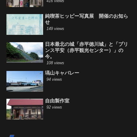
416 views
純喫茶ヒッピー写真展 開催のお知ら
せ
149 views
日本最北の城「赤平徳川城」と「プリ
ンス平安（赤平観光センター）」の
今。
108 views
塙山キャバレー
94 views
自由製作室
92 views