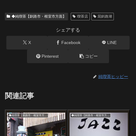
◆純喫茶【釧路市・根室市方面】
喫茶店
屈斜路湖
シェアする
X
Facebook
LINE
Pinterest
コピー
純喫茶ヒッピー
関連記事
◆純喫茶【釧路市・根室市方面】
◆純喫茶【釧路市・根室市方面】