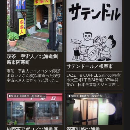
喫茶 宇宙人／北海道釧
路市阿寒町
サテンドール／根室市
喫茶 宇宙人アイヌコタン(喫茶
JAZZ & COFFEESatindoll根室
ポロンノさん横)以前寄った喫茶
市大正町1丁目24番地1978年開
宇宙人さんに寄ろうと思ったけ
業の、日本最東端のジャズ喫茶
ど、「しばらく違うスペースに
『サテンドール』。もともと開
使っていて喫茶はお休み」との
業した場所から移転し、根室駅
ことで残念賞。今回はお休みで
◆純喫茶【釧路市・根室市方面】
◆純喫茶【釧路市・根室市方面】
から近く、誰でもすぐ見つけら
したが、これは2002年当時に撮
れる非常に分かりやすい立地で
った店内の一部。わ、アト゜イ
ある。昨日の『ニュ...
さんの肖...
純喫茶アポロ／北海道厚
深夜釧路/北海道