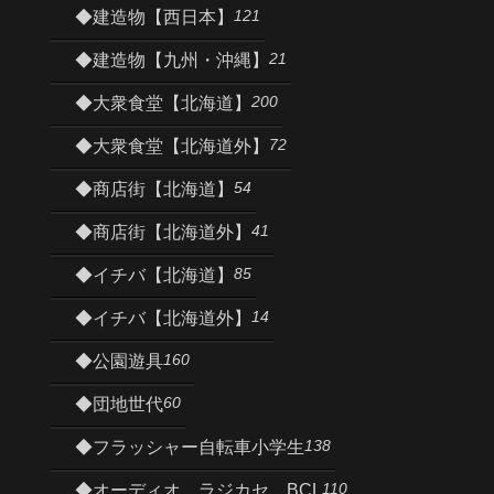
121
◆建造物【西日本】
21
◆建造物【九州・沖縄】
200
◆大衆食堂【北海道】
72
◆大衆食堂【北海道外】
54
◆商店街【北海道】
41
◆商店街【北海道外】
85
◆イチバ【北海道】
14
◆イチバ【北海道外】
160
◆公園遊具
60
◆団地世代
138
◆フラッシャー自転車小学生
110
◆オーディオ、ラジカセ、BCL