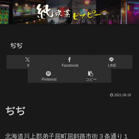
ぢぢ
X
Facebook
LINE
Pinterest
コピー
2021.09.18
ぢぢ
北海道川上郡弟子屈町屈斜路市街３条通り１