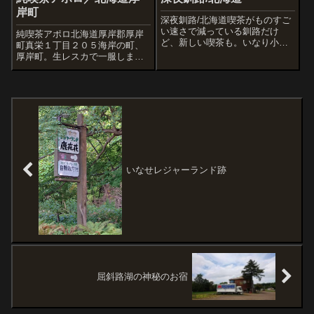
岸町
深夜釧路/北海道喫茶がものすご
い速さで減っている釧路だけ
純喫茶アポロ北海道厚岸郡厚岸
ど、新しい喫茶も。いなり小路
町真栄１丁目２０５海岸の町、
のボロンジさんは去年オープン
厚岸町。生レスカで一服しまし
したばかりだけど、以前はラー
た。厚岸付近の港。 笑顔で帰
メン屋などテナントが入ってき
港 安全操業カモメが飛んだ
た。なので雰囲気は真新しいも
日。 カモメはカモメ。
のではなく落ち着ける。ティン
バーフレームのよ...
いなせレジャーランド跡
屈斜路湖の神秘のお宿