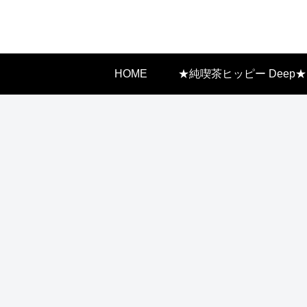
HOME
★純喫茶ヒッピー Deep★