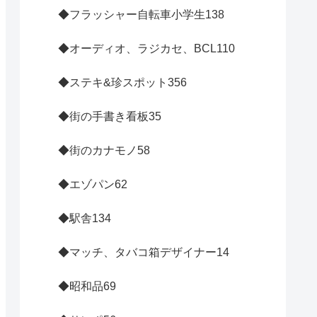
◆フラッシャー自転車小学生
138
◆オーディオ、ラジカセ、BCL
110
◆ステキ&珍スポット
356
◆街の手書き看板
35
◆街のカナモノ
58
◆エゾパン
62
◆駅舎
134
◆マッチ、タバコ箱デザイナー
14
◆昭和品
69