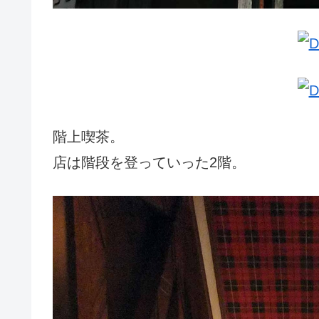
階上喫茶。
店は階段を登っていった2階。