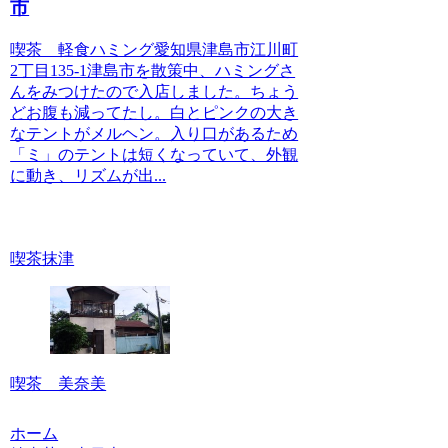
市
喫茶 軽食ハミング愛知県津島市江川町
2丁目135-1津島市を散策中、ハミングさ
んをみつけたので入店しました。ちょう
どお腹も減ってたし。白とピンクの大き
なテントがメルヘン。入り口があるため
「ミ」のテントは短くなっていて、外観
に動き、リズムが出...
喫茶抹津
喫茶 美奈美
ホーム