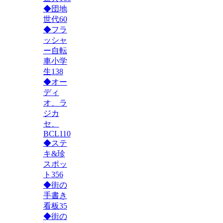
◆団地
世代
60
◆フラ
ッシャ
ー自転
車小学
生
138
◆オー
ディ
オ、ラ
ジカ
セ、
BCL
110
◆ステ
キ&珍
スポッ
ト
356
◆街の
手書き
看板
35
◆街の