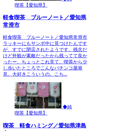
喫茶【愛知県】
軽食喫茶 ブルーノート／愛知県
常滑市
軽食喫茶 ブルーノート／愛知県常滑市
ラッキーにもサンポ中に見つけたんです
が、すでに閉店されたようです。残念だ
けど外観が素敵だったから残ってて良か
ったー。ちょっとこれ見て。喫茶から少
し歩いたところでこんなパチンコ屋発
見。大好きこういうの。こち...
◆純
喫茶【愛知県】
喫茶 軽食ハミング／愛知県津島