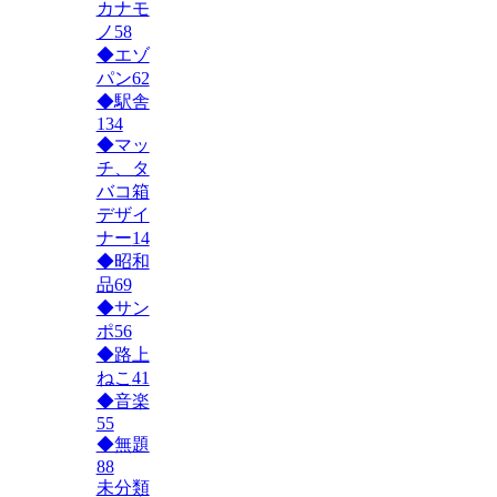
カナモ
ノ
58
◆エゾ
パン
62
◆駅舎
134
◆マッ
チ、タ
バコ箱
デザイ
ナー
14
◆昭和
品
69
◆サン
ポ
56
◆路上
ねこ
41
◆音楽
55
◆無題
88
未分類