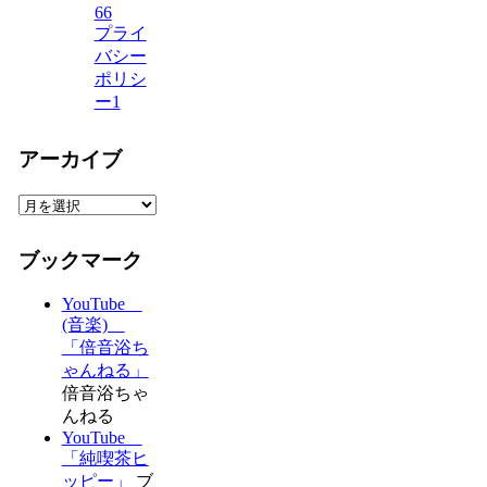
66
プライ
バシー
ポリシ
ー
1
アーカイブ
ア
ー
カ
ブックマーク
イ
ブ
YouTube
(音楽)
「倍音浴ち
ゃんねる」
倍音浴ちゃ
んねる
YouTube
「純喫茶ヒ
ッピー」
ブ