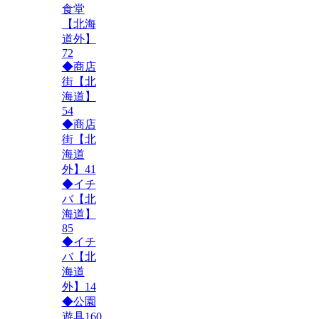
食堂
【北海
道外】
72
◆商店
街【北
海道】
54
◆商店
街【北
海道
外】
41
◆イチ
バ【北
海道】
85
◆イチ
バ【北
海道
外】
14
◆公園
遊具
160