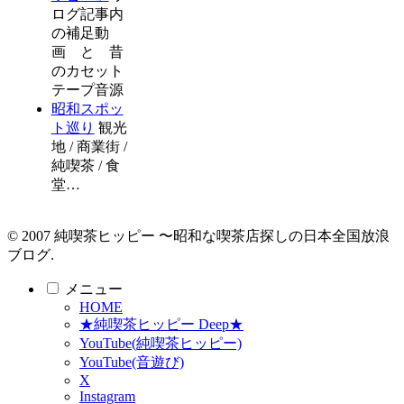
ログ記事内
の補足動
画 と 昔
のカセット
テープ音源
昭和スポッ
ト巡り
観光
地 / 商業街 /
純喫茶 / 食
堂…
© 2007 純喫茶ヒッピー 〜昭和な喫茶店探しの日本全国放浪
ブログ.
メニュー
HOME
★純喫茶ヒッピー Deep★
YouTube(純喫茶ヒッピー)
YouTube(音遊び)
X
Instagram