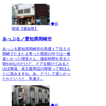
◆純
喫茶【愛知県】
あっぷる／愛知県岡崎市
あっぷる愛知県岡崎市伝馬通１丁目５０
岡崎でたまたま寄った喫茶の中では一番
楽しかった喫茶さん。撮影時間を見ると
朝9:00なのだけど、ドアを開けてみると
ほぼ満員。名古屋周辺の喫茶って朝ほん
とに混みますね。あ、どうして楽しかっ
たかというと、常連さ...
◆純