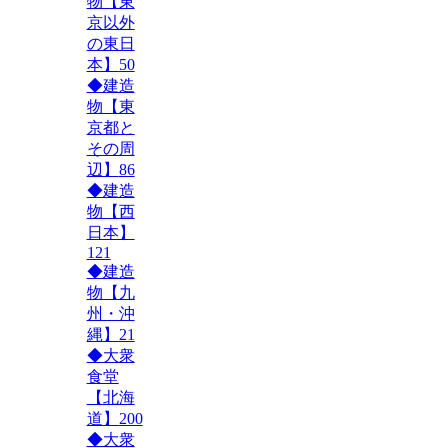
物【東
京以外
の東日
本】
50
◆建造
物【東
京都と
その周
辺】
86
◆建造
物【西
日本】
121
◆建造
物【九
州・沖
縄】
21
◆大衆
食堂
【北海
道】
200
◆大衆