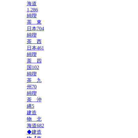
海道
1,286
純喫
茶 東
日本
704
純喫
茶 西
日本
461
純喫
茶 四
国
102
純喫
茶 九
州
70
純喫
茶 沖
縄
5
建造
物 北
海道
682
◆建造