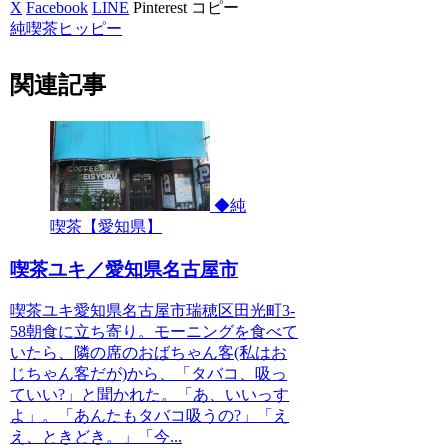
X
Facebook
LINE
Pinterest
コピー
純喫茶ヒッピー
関連記事
◆純
喫茶【愛知県】
喫茶ユキ／愛知県名古屋市
喫茶ユキ愛知県名古屋市瑞穂区田光町3-
58朝食に立ち寄り。モーニングを食べて
いたら、隣の席のおばちゃん客(私はお
じちゃん客だが)から、「タバコ、吸っ
ていい?」と聞かれた。「あ、いいっす
よ」。「あんたもタバコ吸うの?」「え
え、ときどき。」「今...