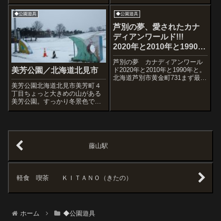
ークのひとつですね。国道に出
んでいました。やはり団地に公
る道の途中にあった、例のかっ
園は欠かせないな。
◆公園遊具
◆公園遊具
こいいベンチですが汚れ気味
芦別の夢、愛されたカナ
ディアンワールド!!!
2020年と2010年と1990年
と。
芦別の夢 カナディアンワール
ド2020年と2010年と1990年と。
美芳公園／北海道北見市
北海道芦別市黄金町731まず最初
美芳公園北海道北見市美芳町４
に、下記の説明が現状を語って
丁目ちょっと大きめの山がある
います。これはカナディアンワ
美芳公園。すっかり冬景色で
ールド振興会がカナディアンワ
す。
ールド振興会が募集したクラウ
ドファンディングでの説明
文。...
藤山駅
軽食 喫茶 ＫＩＴＡＮＯ（きたの）
ホーム
◆公園遊具