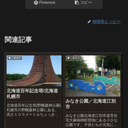
Pinterest
コピー
純喫茶ヒッピー
関連記事
◆公園遊具
◆公園遊具
北海道百年記念塔/北海道
札幌市
みなき公園／北海道江別
北海道百年記念塔(野幌森林公園)
市
札幌市の野幌森林公園にある、
高さ１００メートルちょっきし
みなき公園北海道江別市道営住
のかっこいい塔です。１９７０
宅大麻南樹町団地にある小さな
年から札幌市の代表的ランドマ
公園です。子供たちが元気に遊