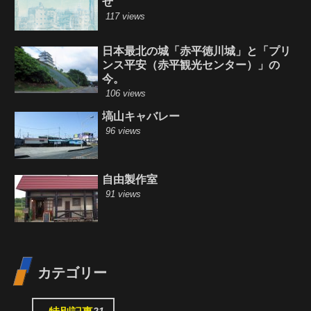
せ
117 views
日本最北の城「赤平徳川城」と「プリ
ンス平安（赤平観光センター）」の
今。
106 views
塙山キャバレー
96 views
自由製作室
91 views
カテゴリー