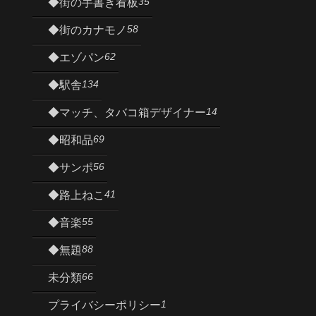
35
◆街の手書き看板
58
◆街のカナモノ
62
◆エゾパン
134
◆駅舎
14
◆マッチ、タバコ箱デザイナー
69
◆昭和品
56
◆サンポ
41
◆路上ねこ
55
◆音楽
88
◆無題
66
未分類
1
プライバシーポリシー