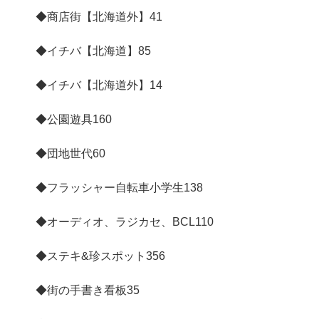
◆商店街【北海道外】
41
◆イチバ【北海道】
85
◆イチバ【北海道外】
14
◆公園遊具
160
◆団地世代
60
◆フラッシャー自転車小学生
138
◆オーディオ、ラジカセ、BCL
110
◆ステキ&珍スポット
356
◆街の手書き看板
35