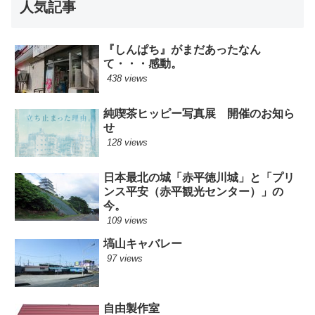
人気記事
『しんぱち』がまだあったなん
て・・・感動。
438 views
純喫茶ヒッピー写真展 開催のお知ら
せ
128 views
日本最北の城「赤平徳川城」と「プリ
ンス平安（赤平観光センター）」の
今。
109 views
塙山キャバレー
97 views
自由製作室