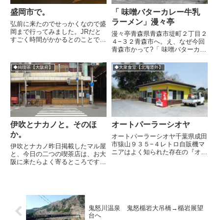
盛岡市で。
「 味噌バターカレー牛乳
ラーメン」漫々亭
弘前に来たのでせっかくなので盛
岡まで行ってみました。JRだと
漫々亭青森県青森市堤町２丁目２
すごく時間がかかるとのことで、
４−３２青森市へ。え、なぜ今回
弘前⇒盛岡を走るヨーデル号とい
青森市かって?「 味噌バターカレ
う高速バスをみつけて乗って見ま
ー牛乳ラーメン」を食べたいから
した。ヨーデル号は二時間ちょっ
です(^^;湯ノ島が見えてきた。も
◆純喫茶【大阪府】
◆大衆食堂【北海道外】
と走り盛岡駅に到着。駅前にはこ
うちょいで青森市だな。弘前とな
んな地下道があります。開運
らんでリンゴの名産地ということ
橋、...
で、ガードレールさえリン...
伊吹とナカノと。そのほ
オートパーラーシオヤ
か。
オートパーラーシオヤ千葉県成田
市猿山９３５−４レトロ自販機マ
伊吹とナカノ昨日掲載したマル屋
ニアはよく知られた存在の『オー
と、今日の二つの喫茶店は、お大
トパーラーシオヤ』に行ってきま
阪に来たらよく寄るところです。
した。24時間オーブンのベンダ
伊吹ナカノ◆過去関連記事その他
ーショップ、無人ドライブインで
大衆洋食 自由軒◆過去関連記事
す。建物は割とキレイですが、内
近所の店球ちょいと気になるネー
装の壁紙のストライプ柄が個人
ネング女神通り
的...
鬼怒川温泉 鬼怒楯岩大吊橋→楯岩展望
台へ