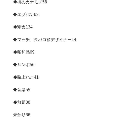
◆街のカナモノ
58
◆エゾパン
62
◆駅舎
134
◆マッチ、タバコ箱デザイナー
14
◆昭和品
69
◆サンポ
56
◆路上ねこ
41
◆音楽
55
◆無題
88
未分類
66