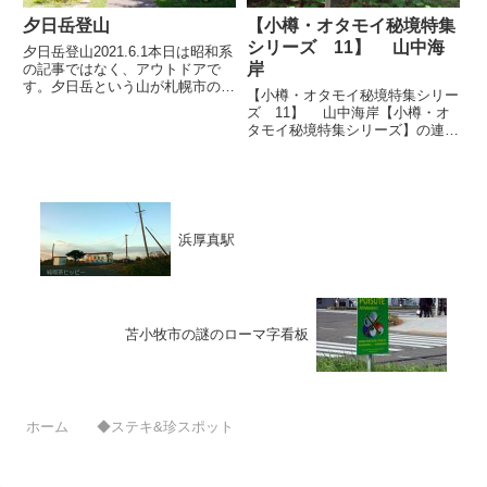
夕日岳登山
【小樽・オタモイ秘境特集
シリーズ 11】 山中海
夕日岳登山2021.6.1本日は昭和系
岸
の記事ではなく、アウトドアで
す。夕日岳という山が札幌市の定
【小樽・オタモイ秘境特集シリー
山渓温泉のすぐ近くにあり、気軽
ズ 11】 山中海岸【小樽・オ
に登れる山ということで、本格的
タモイ秘境特集シリーズ】の連載
登山ではなくピクニック登山に行
１１回目となる今回は、秘境の海
きました。実は夕日岳の向かい側
岸レポートです。海岸といって
には朝日岳もありますよ。...
も、おしゃれな「ビーチ」のイメ
ージとは程遠く、岩石だらけで、
しかも着くには登山が必要…。
今...
浜厚真駅
苫小牧市の謎のローマ字看板
ホーム
◆ステキ&珍スポット