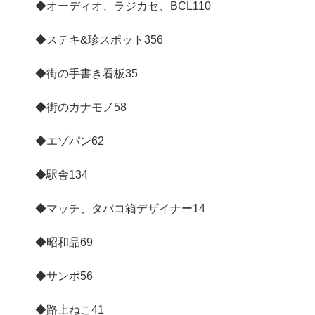
◆オーディオ、ラジカセ、BCL
110
◆ステキ&珍スポット
356
◆街の手書き看板
35
◆街のカナモノ
58
◆エゾパン
62
◆駅舎
134
◆マッチ、タバコ箱デザイナー
14
◆昭和品
69
◆サンポ
56
◆路上ねこ
41