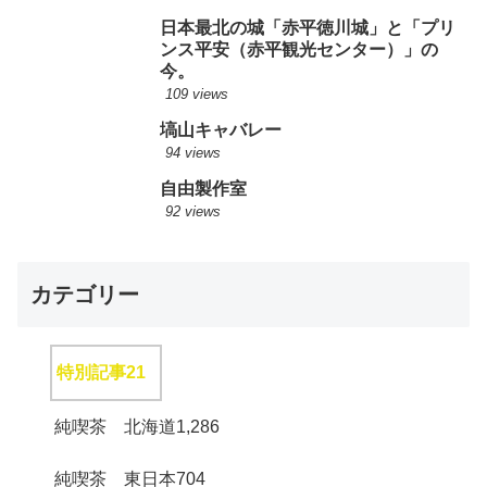
日本最北の城「赤平徳川城」と「プリ
ンス平安（赤平観光センター）」の
今。
109 views
塙山キャバレー
94 views
自由製作室
92 views
カテゴリー
特別記事
21
純喫茶 北海道
1,286
純喫茶 東日本
704