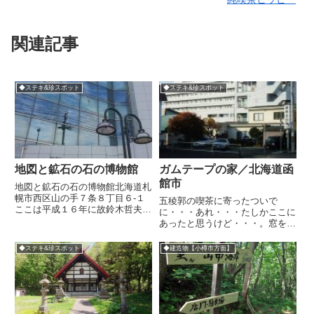
関連記事
◆ステキ&珍スポット
◆ステキ&珍スポット
地図と鉱石の石の博物館
ガムテープの家／北海道函
館市
地図と鉱石の石の博物館北海道札
幌市西区山の手７条８丁目６-１
五稜郭の喫茶に寄ったついで
ここは平成１６年に故鈴木哲夫前
に・・・あれ・・・たしかここに
館長が、石好き・石の研究が高じ
あったと思うけど・・・。窓をガ
て「地図と鉱石の山の手博物館」
ムテープでふさぎまくっているヘ
を開設したとのことで、私設博物
ンな家が。携帯から現在地のスト
◆ステキ&珍スポット
◆建造物【小樽市方面】
館というところでしょうか。１階
リートビューをみると場所はやは
展示室は、常設展示で北海道及
りここだけど、どうやら更地にな
び...
ったようだ。(近所の人の話では
火事...