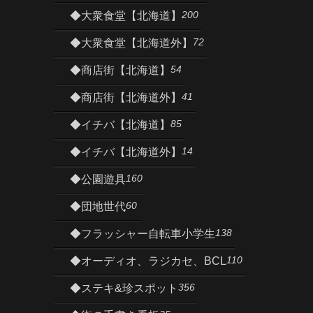
200
◆大衆食堂【北海道】
72
◆大衆食堂【北海道外】
54
◆商店街【北海道】
41
◆商店街【北海道外】
85
◆イチバ【北海道】
14
◆イチバ【北海道外】
160
◆公園遊具
60
◆団地世代
138
◆フラッシャー自転車小学生
110
◆オーディオ、ラジカセ、BCL
356
◆ステキ&珍スポット