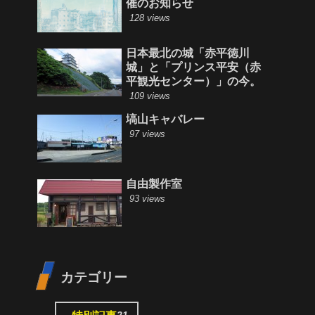
催のお知らせ
128 views
日本最北の城「赤平徳川
城」と「プリンス平安（赤
平観光センター）」の今。
109 views
塙山キャバレー
97 views
自由製作室
93 views
カテゴリー
21