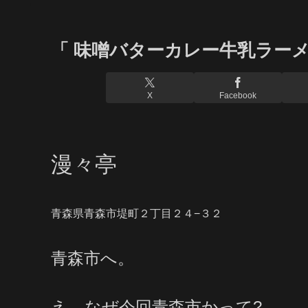
「 味噌バターカレー牛乳ラー
X
Facebook
漫々亭
青森県青森市堤町２丁目２４−３２
青森市へ。
え、なぜ今回青森市かって?