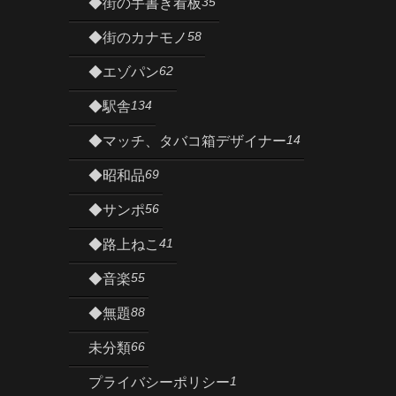
35
◆街の手書き看板
58
◆街のカナモノ
62
◆エゾパン
134
◆駅舎
14
◆マッチ、タバコ箱デザイナー
69
◆昭和品
56
◆サンポ
41
◆路上ねこ
55
◆音楽
88
◆無題
66
未分類
1
プライバシーポリシー