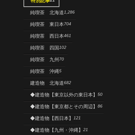
特別記事
1,286
純喫茶 北海道
704
純喫茶 東日本
461
純喫茶 西日本
102
純喫茶 四国
70
純喫茶 九州
5
純喫茶 沖縄
682
建造物 北海道
50
◆建造物【東京以外の東日本】
86
◆建造物【東京都とその周辺】
121
◆建造物【西日本】
21
◆建造物【九州・沖縄】