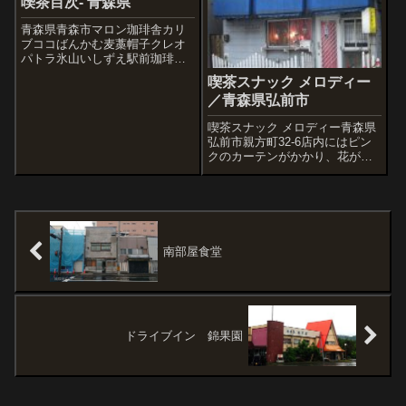
り、ノスタルジック満点で最高!
喫茶目次- 青森県
こりゃ落ち着くわ。ママさんい
わく、普段...
青森県青森市マロン珈琲舎カリ
ブココばんかむ麦藁帽子クレオ
パトラ氷山いしずえ駅前珈琲
店、一二三、ブルーノート、あ
喫茶スナック メロディー
るち、ELM、トムソーヤ、走馬
／青森県弘前市
灯、ピノキオ、メイプルタウ
ン、ポニー、雅、ぽんぽこ、に
喫茶スナック メロディー青森県
ーと、オリジン弘前市ルビアン
弘前市親方町32-6店内にはピン
sugaひまわりメ...
クのカーテンがかかり、花がた
くさん飾られてファンシーな店
内のカラオケ喫茶です。ママさ
んが明るく、ちょっとキラキラ
系(?)なお洒落をされてて、楽し
かったです。
南部屋食堂
ドライブイン 錦果園