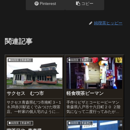
Pinterest
コピー
純喫茶ヒッピー
関連記事
◆純喫茶【青森県】
◆純喫茶【青森県】
サクセス むつ市
軽食喫茶ピーマン
サクセス青森県むつ市南町３−１
手作りピザとコーヒーピーマン
８JR赤川駅近くでみつけた喫茶
青森県八戸市十六日町２０ ２階
店。一軒家の個人宅のようにも
気になって二度行ってみたが、
見えるけど、電光掲示板が光っ
どの日も開いていなかった。残
ていた。なかなかに豪華な雰囲
念賞。地域のイベントに出店し
◆純喫茶【青森県】
◆純喫茶【青森県】
気のエントランス店内は期待通
ているようだった。