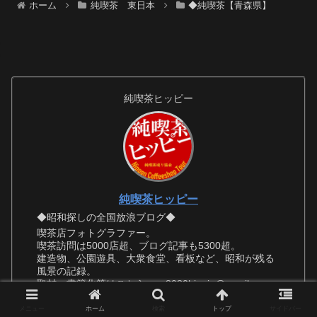
ホーム
純喫茶 東日本
◆純喫茶【青森県】
純喫茶ヒッピー
純喫茶ヒッピー
◆昭和探しの全国放浪ブログ◆
喫茶店フォトグラファー。
喫茶訪問は5000店超、ブログ記事も5300超。
建造物、公園遊具、大衆食堂、看板など、昭和が残る
風景の記録。
取材、書籍化等はこちらへ 8080hippie@gmail.com
メニュー
ホーム
検索
トップ
サイドバー