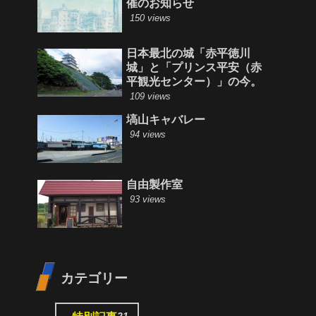
催のお知らせ
150 views
日本最北の城「赤平徳川
城」と「プリンス平安（赤
平観光センター）」の今。
109 views
塙山キャバレー
94 views
自由製作室
93 views
カテゴリー
21