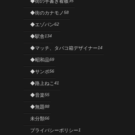
35
◆街の手書き看板
58
◆街のカナモノ
62
◆エゾパン
134
◆駅舎
14
◆マッチ、タバコ箱デザイナー
69
◆昭和品
56
◆サンポ
41
◆路上ねこ
55
◆音楽
88
◆無題
66
未分類
1
プライバシーポリシー