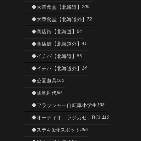
200
◆大衆食堂【北海道】
72
◆大衆食堂【北海道外】
54
◆商店街【北海道】
41
◆商店街【北海道外】
85
◆イチバ【北海道】
14
◆イチバ【北海道外】
160
◆公園遊具
60
◆団地世代
138
◆フラッシャー自転車小学生
110
◆オーディオ、ラジカセ、BCL
356
◆ステキ&珍スポット