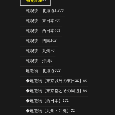
特別記事
1,286
純喫茶 北海道
704
純喫茶 東日本
461
純喫茶 西日本
102
純喫茶 四国
70
純喫茶 九州
5
純喫茶 沖縄
682
建造物 北海道
50
◆建造物【東京以外の東日本】
86
◆建造物【東京都とその周辺】
121
◆建造物【西日本】
21
◆建造物【九州・沖縄】