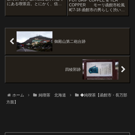
POT DRIP COFFEE & TEA
にある喫茶店。とにかく、信号
COPPER モーリ函館市松風
機のような配色に目が行く。看
町7-18 函館市の男らしく渋い昭
板にはコーヒーショップと書い
和喫茶、モーリさん。昭和７年
てあるが、鍋約うどんのノボリ
開業。とても行きやすい場所に
もあるように食事にも力を入れ
あるんで二度行きました。(三度
ている軽食喫茶さん。ところ
目は夜だったので閉店してまし
で...
た)もちろんホッ...
御殿山第二砲台跡
四稜郭跡
ホーム
純喫茶 北海道
◆純喫茶【函館市・長万部
方面】