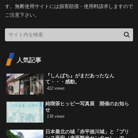
す。無断使用サイトには損害賠償・使用料請求しますので
ご注意下さい。
人気記事
『しんぱち』がまだあったなん
て・・・感動。
422 views
純喫茶ヒッピー写真展 開催のお知ら
せ
138 views
日本最北の城「赤平徳川城」と「プリ
ンス平安（赤平観光センター）」の