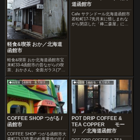
道函館市
Cafe サテンドール北海道函館市
若松町17-7先月末に惜しまれな
がら閉店した「棒二森屋」によ
りそうように存在する喫茶店サ
テンドール。レンガとストー
ブ。冬の北海道の喫茶店って絵
になります。カウンターの壁に
軽食&喫茶 おか／北海道
設置された長い棚の造形がとて
函館市
も洒落て...
軽食&喫茶 おか北海道函館市宝
来町33-4函館市の昔ながらの喫
茶、おかさん。全面ガラス(アク
リルかも)ドアを開けて昼食に近
い朝食を。店内は壁や天井のク
◆純喫茶【函館市・長万部方面】
◆純喫茶【函館市・長万部方面】
ロスも良き時代を感じさせるモ
ダン系の柄です。緑のフロアカ
ーペットや壁掛けにされたパイ
オニア...
COFFEE SHOP つがる /
POT DRIP COFFEE &
函館市
TEA COPPER モー
リ ／北海道函館市
COFFEE SHOP つがる函館市大
森町23-13市電の松風電停の近く