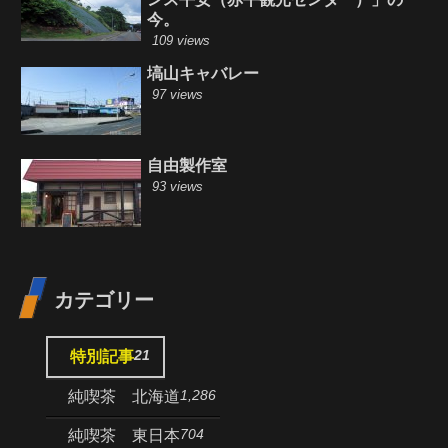
今。
109 views
塙山キャバレー
97 views
自由製作室
93 views
カテゴリー
21
特別記事
1,286
純喫茶 北海道
704
純喫茶 東日本