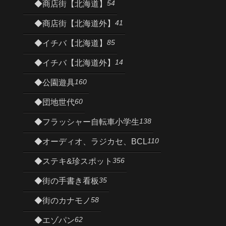
54
◆商店街【北海道】
41
◆商店街【北海道外】
85
◆イチバ【北海道】
14
◆イチバ【北海道外】
160
◆公園遊具
60
◆団地世代
138
◆フラッシャー自転車小学生
110
◆オーディオ、ラジカセ、BCL
356
◆ステキ&珍スポット
35
◆街の手書き看板
58
◆街のカナモノ
62
◆エゾパン