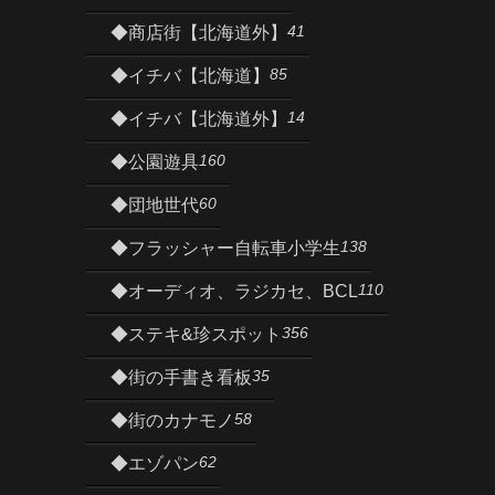
41
◆商店街【北海道外】
85
◆イチバ【北海道】
14
◆イチバ【北海道外】
160
◆公園遊具
60
◆団地世代
138
◆フラッシャー自転車小学生
110
◆オーディオ、ラジカセ、BCL
356
◆ステキ&珍スポット
35
◆街の手書き看板
58
◆街のカナモノ
62
◆エゾパン