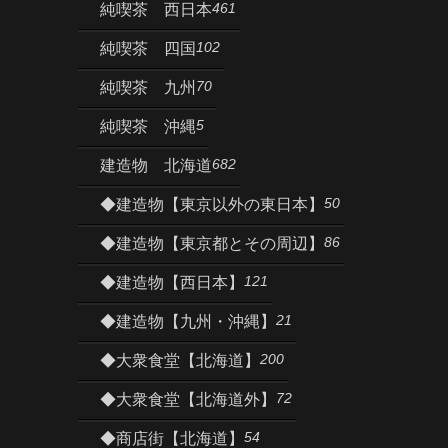
461
純喫茶 西日本
102
純喫茶 四国
70
純喫茶 九州
5
純喫茶 沖縄
682
建造物 北海道
50
◆建造物【東京以外の東日本】
86
◆建造物【東京都とその周辺】
121
◆建造物【西日本】
21
◆建造物【九州・沖縄】
200
◆大衆食堂【北海道】
72
◆大衆食堂【北海道外】
54
◆商店街【北海道】