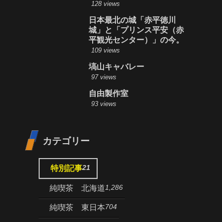
128 views
日本最北の城「赤平徳川
城」と「プリンス平安（赤
平観光センター）」の今。
109 views
塙山キャバレー
97 views
自由製作室
93 views
カテゴリー
21
特別記事
1,286
純喫茶 北海道
704
純喫茶 東日本