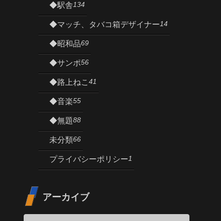
134
◆駅舎
14
◆マッチ、タバコ箱デザイナー
69
◆昭和品
56
◆サンポ
41
◆路上ねこ
55
◆音楽
88
◆無題
66
未分類
1
プライバシーポリシー
アーカイブ