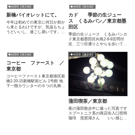
◆純喫茶【東京都】
◆純喫茶【東京都】
新橋バイオレットにて。
カド 季節の生ジュー
ス くるみパン／東京都墨
今年は初めての東京に何日か前か
田区
ら来とるわけですが、気温もちょ
うどいいし、過ごし易いです。
季節の生ジュース くるみパンカ
イベントをこなしながら五反田～
ド東京都墨田区向島2-9-9言問付
渋谷をうろついております。 こ
近、三ツ目通りとやらを歩いてい
んな喫茶店に長居してました。
ると、友達が ぜんぜん見えなか
今度改めて紹介します
った・・・と言った。なるほど、
◆純喫茶【東京都】
◆純喫茶【東京都】
晴れていれば嫌でも目に入るはず
コーヒー ファースト ／
の東京スカイツリーが近くにある
のに、視界が悪くて姿がほと...
東京都
コーヒーファースト東京都港区新
橋2-20-15新橋駅前ビル 1号館 地
下一階カウンターの６つの丸椅子
とテーブル席をあわせても１０人
ほどで満員になりそうな小さな喫
茶店ではあるが、一度目にとまる
蒲田喫茶／東京都
と存在感がだんだん大きくなって
夜の蒲田散歩中に撮った写真です
くる。一杯一杯ドリッ...
スプートニク系の商店街入口照明
珈琲 琵琶湖さん いい感じな
ので見つけてうれしかったけどお
休み中でした珈琲店 亜胡さんい
い感じなので見つけてうれしかっ