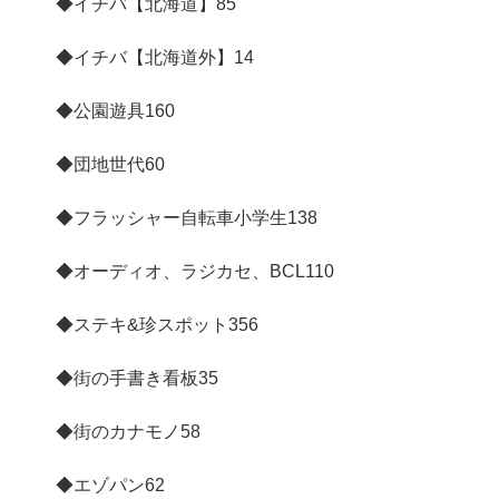
◆イチバ【北海道】
85
◆イチバ【北海道外】
14
◆公園遊具
160
◆団地世代
60
◆フラッシャー自転車小学生
138
◆オーディオ、ラジカセ、BCL
110
◆ステキ&珍スポット
356
◆街の手書き看板
35
◆街のカナモノ
58
◆エゾパン
62