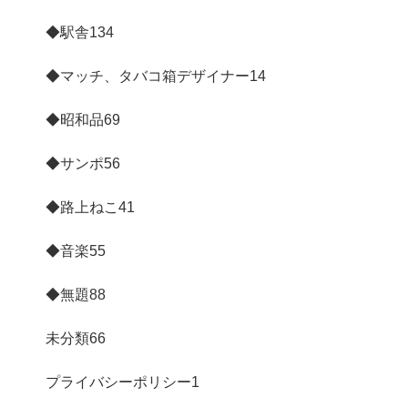
◆駅舎
134
◆マッチ、タバコ箱デザイナー
14
◆昭和品
69
◆サンポ
56
◆路上ねこ
41
◆音楽
55
◆無題
88
未分類
66
プライバシーポリシー
1