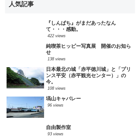
人気記事
『しんぱち』がまだあったなん
て・・・感動。
422 views
純喫茶ヒッピー写真展 開催のお知ら
せ
138 views
日本最北の城「赤平徳川城」と「プリ
ンス平安（赤平観光センター）」の
今。
108 views
塙山キャバレー
96 views
自由製作室
93 views