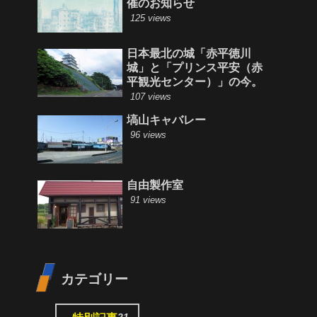
催のお知らせ
125 views
日本最北の城「赤平徳川
城」と「プリンス平安（赤
平観光センター）」の今。
107 views
塙山キャバレー
96 views
自由製作室
91 views
カテゴリー
21