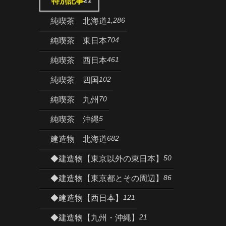
特別記事
1,286
純喫茶 北海道
704
純喫茶 東日本
461
純喫茶 西日本
102
純喫茶 四国
70
純喫茶 九州
5
純喫茶 沖縄
682
建造物 北海道
50
◆建造物【東京以外の東日本】
86
◆建造物【東京都とその周辺】
121
◆建造物【西日本】
21
◆建造物【九州・沖縄】