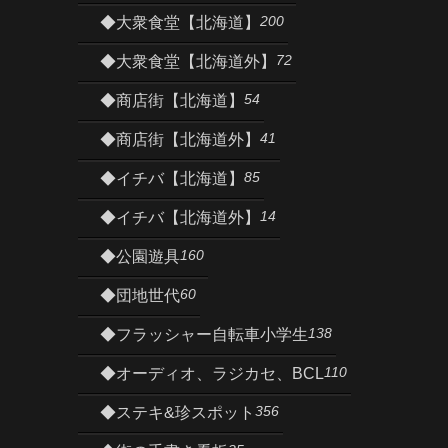
200
◆大衆食堂【北海道】
72
◆大衆食堂【北海道外】
54
◆商店街【北海道】
41
◆商店街【北海道外】
85
◆イチバ【北海道】
14
◆イチバ【北海道外】
160
◆公園遊具
60
◆団地世代
138
◆フラッシャー自転車小学生
110
◆オーディオ、ラジカセ、BCL
356
◆ステキ&珍スポット