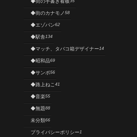
35
◆街の手書き看板
58
◆街のカナモノ
62
◆エゾパン
134
◆駅舎
14
◆マッチ、タバコ箱デザイナー
69
◆昭和品
56
◆サンポ
41
◆路上ねこ
55
◆音楽
88
◆無題
66
未分類
1
プライバシーポリシー