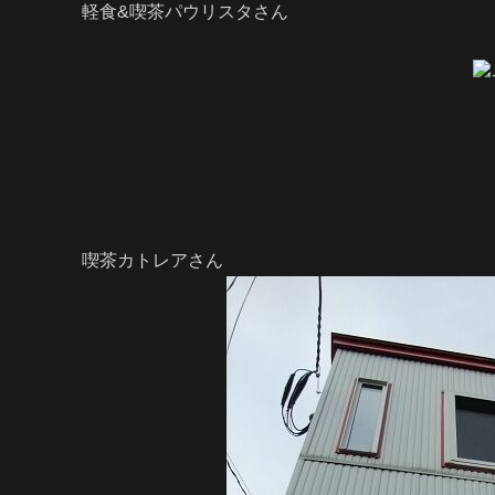
軽食&
喫茶パウリスタさん
喫茶カトレアさん