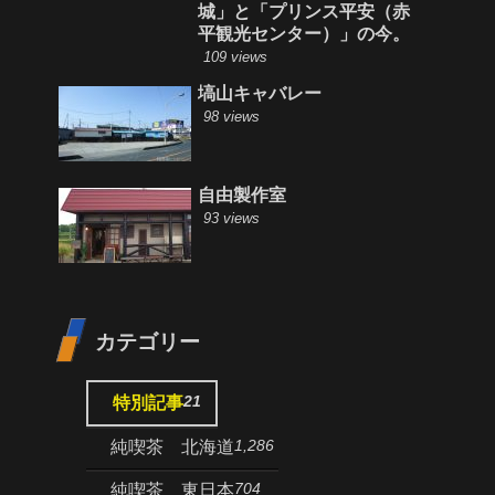
城」と「プリンス平安（赤
平観光センター）」の今。
109 views
塙山キャバレー
98 views
自由製作室
93 views
カテゴリー
21
特別記事
1,286
純喫茶 北海道
704
純喫茶 東日本