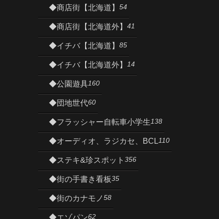
54
◆商店街【北海道】
41
◆商店街【北海道外】
85
◆イチバ【北海道】
14
◆イチバ【北海道外】
160
◆公園遊具
60
◆団地世代
138
◆フラッシャー自転車小学生
110
◆オーディオ、ラジカセ、BCL
356
◆ステキ&珍スポット
35
◆街の手書き看板
58
◆街のカナモノ
62
◆エゾパン