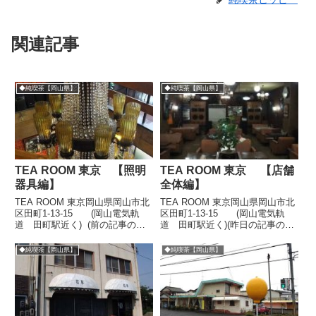
関連記事
◆純喫茶【岡山県】
◆純喫茶【岡山県】
TEA ROOM 東京 【照明
TEA ROOM 東京 【店舗
器具編】
全体編】
TEA ROOM 東京岡山県岡山市北
TEA ROOM 東京岡山県岡山市北
区田町1-13-15 (岡山電気軌
区田町1-13-15 (岡山電気軌
道 田町駅近く) (前の記事のつ
道 田町駅近く)(昨日の記事の続
づき) 照明器具
き)照明器具とオーディオ器機の
編
すばらしさに唖然とした店内の模
◆純喫茶【岡山県】
◆純喫茶【岡山県】
...
様です。まずは店内全体図編。一
階。中央に立つと、照明器具やオ
ーディオスヒーカ...