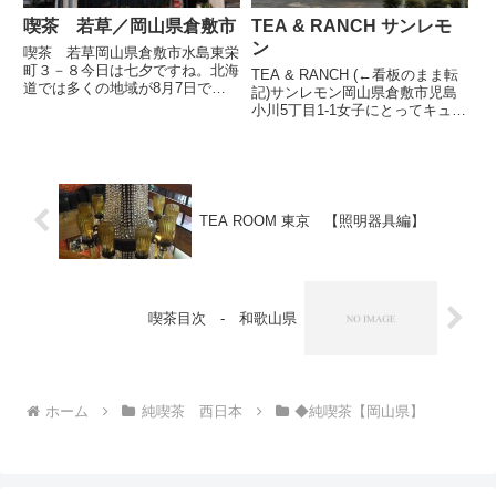
喫茶 若草／岡山県倉敷市
TEA & RANCH サンレモ
ン
喫茶 若草岡山県倉敷市水島東栄
町３－８今日は七夕ですね。北海
TEA & RANCH (←看板のまま転
道では多くの地域が8月7日です
記)サンレモン岡山県倉敷市児島
けど。ガキんときは友達と「ロー
小川5丁目1-1女子にとってキュン
ソクもらい」を歌いながら、近所
キュンする、いまどきのスラング
の家々を巡ってローソクはもちろ
でいえばメロい喫茶。いやいや、
んお菓子をたくさんもらったもん
そう思うのはおじさんだって一緒
です(ほぼ北海道だけの文化か
なのだ。看板は半面損傷している
も...
窓の上にはテント...
TEA ROOM 東京 【照明器具編】
喫茶目次 - 和歌山県
ホーム
純喫茶 西日本
◆純喫茶【岡山県】