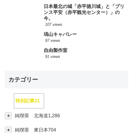
日本最北の城「赤平徳川城」と「プリ
ンス平安（赤平観光センター）」の
今。
107 views
塙山キャバレー
97 views
自由製作室
91 views
カテゴリー
特別記事
21
純喫茶 北海道
1,286
純喫茶 東日本
704