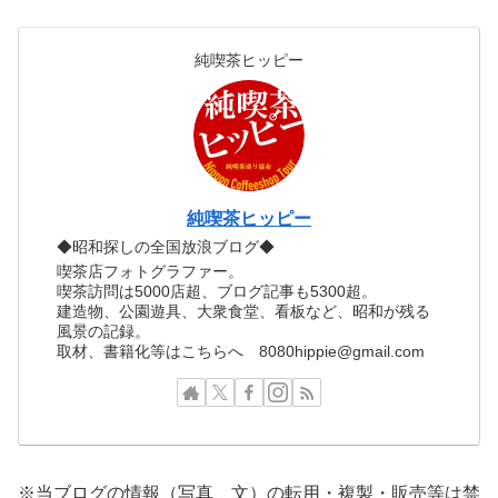
純喫茶ヒッピー
純喫茶ヒッピー
◆昭和探しの全国放浪ブログ◆
喫茶店フォトグラファー。
喫茶訪問は5000店超、ブログ記事も5300超。
建造物、公園遊具、大衆食堂、看板など、昭和が残る
風景の記録。
取材、書籍化等はこちらへ 8080hippie@gmail.com
※当ブログの情報（写真、文）の転用・複製・販売等は禁