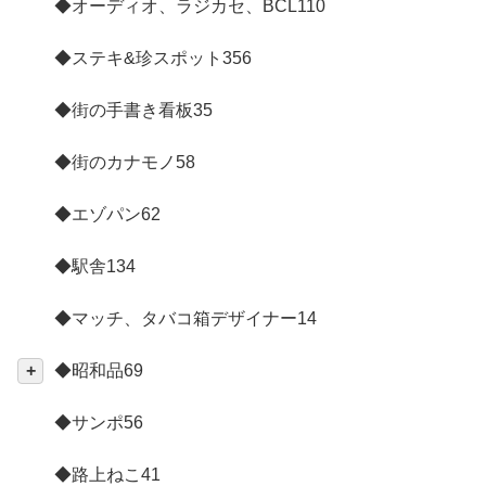
◆オーディオ、ラジカセ、BCL
110
◆ステキ&珍スポット
356
◆街の手書き看板
35
◆街のカナモノ
58
◆エゾパン
62
◆駅舎
134
◆マッチ、タバコ箱デザイナー
14
◆昭和品
69
◆サンポ
56
◆路上ねこ
41