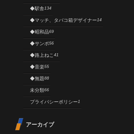
134
◆駅舎
14
◆マッチ、タバコ箱デザイナー
69
◆昭和品
56
◆サンポ
41
◆路上ねこ
55
◆音楽
88
◆無題
66
未分類
1
プライバシーポリシー
アーカイブ