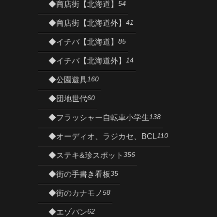
54
◆商店街【北海道】
41
◆商店街【北海道外】
85
◆イチバ【北海道】
14
◆イチバ【北海道外】
160
◆公園遊具
60
◆団地世代
138
◆フラッシャー自転車小学生
110
◆オーディオ、ラジカセ、BCL
356
◆ステキ&珍スポット
35
◆街の手書き看板
58
◆街のカナモノ
62
◆エゾパン