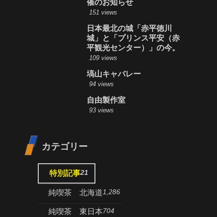
催のお知らせ
151 views
日本最北の城「赤平徳川
城」と「プリンス平安（赤
平観光センター）」の今。
109 views
塙山キャバレー
94 views
自由製作室
93 views
カテゴリー
21
特別記事
1,286
純喫茶 北海道
704
純喫茶 東日本