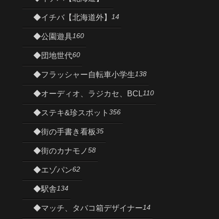
14
◆イチバ【北海道外】
160
◆公園遊具
60
◆団地世代
138
◆フラッシャー自転車小学生
110
◆オーディオ、ラジカセ、BCL
356
◆ステキ&珍スポット
35
◆街の手書き看板
58
◆街のカナモノ
62
◆エゾパン
134
◆駅舎
14
◆マッチ、タバコ箱デザイナー