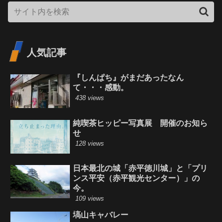
人気記事
『しんぱち』がまだあったなん
て・・・感動。
438 views
純喫茶ヒッピー写真展 開催のお知ら
せ
128 views
日本最北の城「赤平徳川城」と「プリ
ンス平安（赤平観光センター）」の
今。
109 views
塙山キャバレー