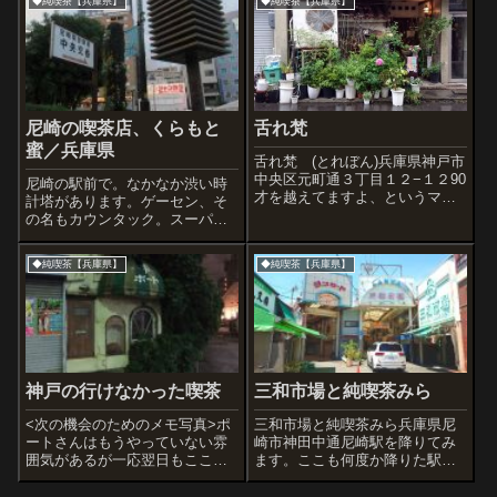
◆純喫茶【兵庫県】
◆純喫茶【兵庫県】
尼崎の喫茶店、くらもと
舌れ梵
蜜／兵庫県
舌れ梵 (とれぼん)兵庫県神戸市
中央区元町通３丁目１２−１２90
尼崎の駅前で。なかなか渋い時
才を越えてますよ、というマス
計塔があります。ゲーセン、そ
ターとママのいる喫茶店。店名
の名もカウンタック。スーパー
がまたいいですね。とにかく花
カー少年世代にとってはたまら
が好きなお二人の空間。居心地
ないです。純喫茶くらも。この
◆純喫茶【兵庫県】
◆純喫茶【兵庫県】
よかったです。古い店なのに本
日はもう閉まっていました。ま
の乱雑さもなぜかお洒落に感じ
た明日来よう。カナモノの装飾
る店内。...
がすごいね。こちらも久しぶり
の喫茶蜜さん。い...
神戸の行けなかった喫茶
三和市場と純喫茶みら
<次の機会のためのメモ写真>ポ
三和市場と純喫茶みら兵庫県尼
ートさんはもうやっていない雰
崎市神田中通尼崎駅を降りてみ
囲気があるが一応翌日もここの
ます。ここも何度か降りた駅だ
前通るからチェックしてみよう
けど、今回はたぶん今まで進ん
やはり諸行無常なり。コーヒ
だことのない方向へ。すると、