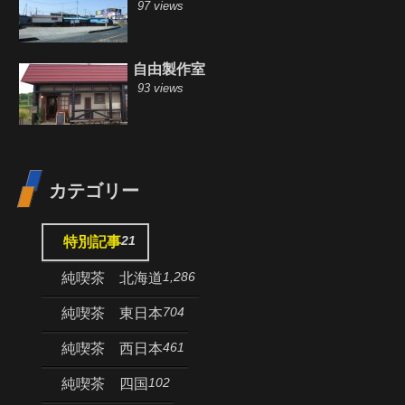
97 views
自由製作室
93 views
カテゴリー
21
特別記事
1,286
純喫茶 北海道
704
純喫茶 東日本
461
純喫茶 西日本
102
純喫茶 四国