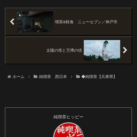
セブン瀬里奈ホワイトカープホ
見たことのない光景に少々驚き
ワイトリビースすずらん
ます。ここし市場や商店街の交
差路なのでしょうか。「サンロ
ード」「三保本通...
喫茶&軽食 ニューセブン／神戸市
太陽の塔と万博の頃
ホーム
純喫茶 西日本
◆純喫茶【兵庫県】
純喫茶ヒッピー