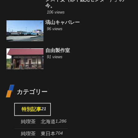
今。
106 views
塙山キャバレー
96 views
自由製作室
91 views
カテゴリー
21
特別記事
1,286
純喫茶 北海道
704
純喫茶 東日本