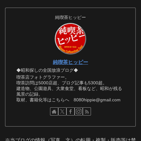
純喫茶ヒッピー
純喫茶ヒッピー
◆昭和探しの全国放浪ブログ◆
喫茶店フォトグラファー。
喫茶訪問は5000店超、ブログ記事も5300超。
建造物、公園遊具、大衆食堂、看板など、昭和が残る
風景の記録。
取材、書籍化等はこちらへ 8080hippie@gmail.com
※当ブログの情報（写真、文）の転用・複製・販売等は禁