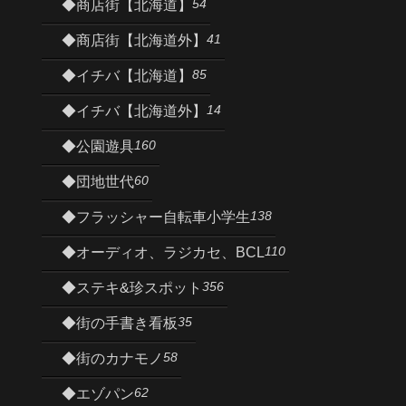
54
◆商店街【北海道】
41
◆商店街【北海道外】
85
◆イチバ【北海道】
14
◆イチバ【北海道外】
160
◆公園遊具
60
◆団地世代
138
◆フラッシャー自転車小学生
110
◆オーディオ、ラジカセ、BCL
356
◆ステキ&珍スポット
35
◆街の手書き看板
58
◆街のカナモノ
62
◆エゾパン