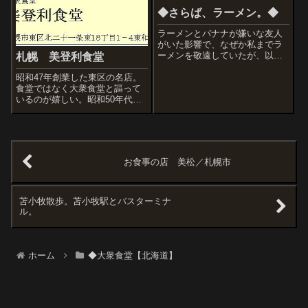
◆さらば、ラーメン。◆
ラーメンとバナナが嫌いな友人
がいた影響で、なぜか私までラ
ーメンを敬遠していたが、以前
札幌 美登利食堂
住んでいた旭川のＣＡＴＶのポ
昭和47年創業した東区の名店。
ップタイムという番組で「三日
食堂ではなく大衆食堂と謳って
月」のつけ麺を取材してて、た
いるのが嬉しい。昭和50年代に
めしに行ったら大好きになって
改築してから店内はほとんどそ
しまった。だって旭川のラーメ
のままだから昭和の雰囲気がい
ンは旨すぎるんだ...
いなぁ。『昔はすごく忙しかっ
た』と奥様。店名は、開店当初
つけてもらった名前とのことで
お食事の店 美松／札幌市
す。ぜひ、の...
苫小牧散歩。苫小牧駅とバスターミナ
ル。
ホーム
◆大衆食堂【北海道】