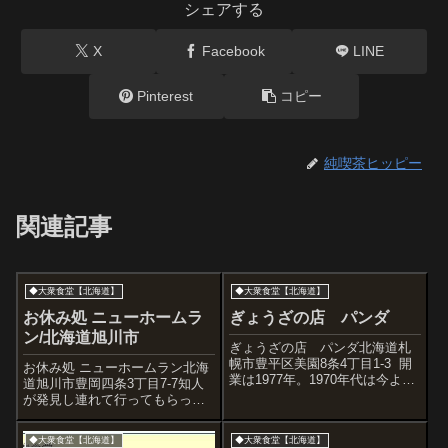
シェアする
X
Facebook
LINE
Pinterest
コピー
純喫茶ヒッピー
関連記事
◆大衆食堂【北海道】
◆大衆食堂【北海道】
お休み処 ニューホームラ
ぎょうざの店 パンダ
ン/北海道旭川市
ぎょうざの店 パンダ北海道札
幌市豊平区美園8条4丁目1-3 開
お休み処 ニューホームラン北海
業は1977年。1970年代は今より
道旭川市豊岡四条3丁目7-7知人
ものすごいパンダブームでした
が発見し連れて行ってもらった
よね。『パ』の字で顔をつくっ
食堂。ここはいいですね。昭和
てます。 こんにちは！餃
喫茶との共通点多数・・・。(こ
◆大衆食堂【北海道】
◆大衆食堂【北海道】
子持ってるね。 ...
の写真もずっと前のもの)2017.3