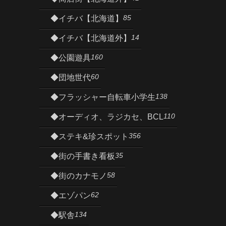
85
◆イチバ【北海道】
14
◆イチバ【北海道外】
160
◆公園遊具
60
◆団地世代
138
◆フラッシャー自転車小学生
110
◆オーディオ、ラジカセ、BCL
356
◆ステキ&珍スポット
35
◆街の手書き看板
58
◆街のカナモノ
62
◆エゾパン
134
◆駅舎