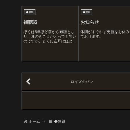
◆無題
◆無題
補聴器
お知らせ
ぼくは5年ほど前から難聴とな
体調がすぐれず更新をお休み
り、耳のきこえがとっても悪い
ております。
のですが、とくに左耳はほとん
ど聞こえません。だから会話は
できるだけ右耳で拾おうとして
いるのですが、でもやはり不便
なので左耳に補聴器を買いまし
た(去年だけど)。非常にチープ
な雰囲気なので...
ロイズのパン
ホーム
◆無題