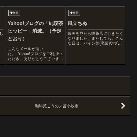
◆無題
◆無題
Yahoo!ブログの「純喫茶
風立ちぬ
ヒッピー」消滅。（予定
し
映画を見たら喫茶店に行きたく
なりました、またしても。こん
どおり）
な日は、パイン館(廃業)やブラ
ジル71(廃業)がいいんだけどな
こんなメールが届い
ぁ。では、行ってきます、また
た。 Yahoo!ブログをご利用い
しても。
ただき、ありがとうございま
す。 2019年12月15日をもちま
して、Yahoo!ブログのサービ
スを終了いたしました。終了に
伴いまして、これまで投稿いた
だいたブログ記事や画像は削除
いたしま...
珈琲苑こうの／苫小牧市