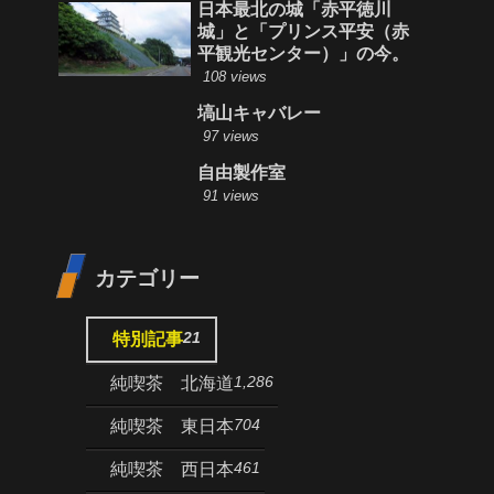
日本最北の城「赤平徳川
城」と「プリンス平安（赤
平観光センター）」の今。
108 views
塙山キャバレー
97 views
自由製作室
91 views
カテゴリー
21
特別記事
1,286
純喫茶 北海道
704
純喫茶 東日本
461
純喫茶 西日本