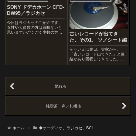
り出したら、まずはレコードス
プレーを盤面に均一に吹きかけ
SONY ドデカホーン CFD-
る。そして、盤面が乾かないう
DW95／ラジカセ
ちにベルベットの...
今日はラジカセのご紹介です。
女性や大多数の方は興味ないと
思いますがごくごく少数の方は
古いレコードが出てき
反応するかもしれません(汗)。こ
た、その1. ソノシート編
のブログの読者さんならご存知
かもですが、基本的に少年期の
そういえば先日。実家から、
趣味趣向がそのまま残っている
「古いレコード出てきた」と連
私はいまだにラジオやラジカ
絡があり回収してきました。Ｌ
セ、オーディオ...
Ｐが１００枚くらいあったけど
一番懐かしかったのは幼児の頃
に擦り切れるほど聞いたこれら
のシングルレコード、雑誌のお
まけの「ソノシート」。親や死
惚れる
んだ婆ちゃんに新品...
純喫茶 声／札幌市
ホーム
◆オーディオ、ラジカセ、BCL