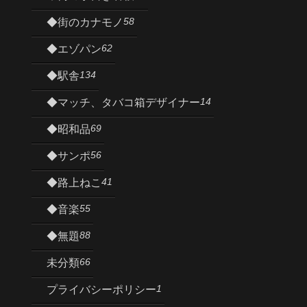
58
◆街のカナモノ
62
◆エゾパン
134
◆駅舎
14
◆マッチ、タバコ箱デザイナー
69
◆昭和品
56
◆サンポ
41
◆路上ねこ
55
◆音楽
88
◆無題
66
未分類
1
プライバシーポリシー