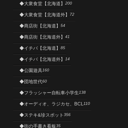
200
◆大衆食堂【北海道】
72
◆大衆食堂【北海道外】
54
◆商店街【北海道】
41
◆商店街【北海道外】
85
◆イチバ【北海道】
14
◆イチバ【北海道外】
160
◆公園遊具
60
◆団地世代
138
◆フラッシャー自転車小学生
110
◆オーディオ、ラジカセ、BCL
356
◆ステキ&珍スポット
35
◆街の手書き看板