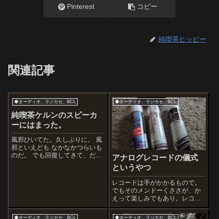
Pinterest
コピー
純喫茶ヒッピー
関連記事
◆オーディオ、ラジカセ、BCL
◆オーディオ、ラジカセ、BCL
純喫茶ケルンのスピーカ
ーにはまった。
風邪ひいてた。久しぶりに。 風
邪といえども なかなかつらいも
のだ。 でも回復してきて、だん
アナログレコードの儀式
だん体の修理が進んでいる。 そ
というやつ
んな中、いまさっき素晴らしい
喫茶店に寄った。 とてもスペー
レコードは手がかかるもので。
スエイジな店。 そんで なんなん
でもそのメンドーくささが、か
だあのスピーカーは！ かっこ...
えって楽しみでもあり。レコー
ドの盤面に指紋がつかないよう
に気をつけながらレコードを取
◆オーディオ、ラジカセ、BCL
◆オーディオ、ラジカセ、BCL