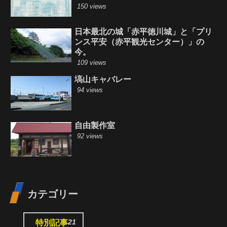
150 views
日本最北の城「赤平徳川城」と「プリ
ンス平安（赤平観光センター）」の
今。
109 views
塙山キャバレー
94 views
自由製作室
92 views
カテゴリー
21
特別記事