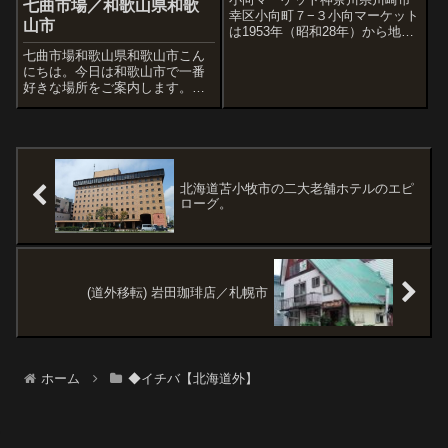
七曲市場／和歌山県和歌
幸区小向町７−３小向マーケット
山市
は1953年（昭和28年）から地元
の台所として親しまれた。
七曲市場和歌山県和歌山市こん
2024.5撮影小向マーケットには
にちは。今日は和歌山市で一番
川崎から路線バスで向かった。
好きな場所をご案内します。こ
小向マーケット近くの「小向」
ちらは昭和の迫力・凄みさえ感
バス停を降りると、このような
じる、昭和32年から続いている
商店も...
地元の七曲市場。ヘタな文で余
計な説明は書かないので、昭和
なスポットがお好きな方は写真
でご堪能くださ...
北海道苫小牧市の二大老舗ホテルのエピ
ローグ。
(道外移転) 岩田珈琲店／札幌市
ホーム
◆イチバ【北海道外】