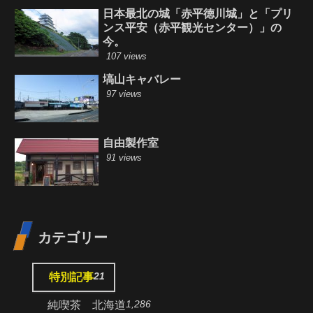
日本最北の城「赤平徳川城」と「プリ
ンス平安（赤平観光センター）」の
今。
107 views
塙山キャバレー
97 views
自由製作室
91 views
カテゴリー
21
特別記事
1,286
純喫茶 北海道