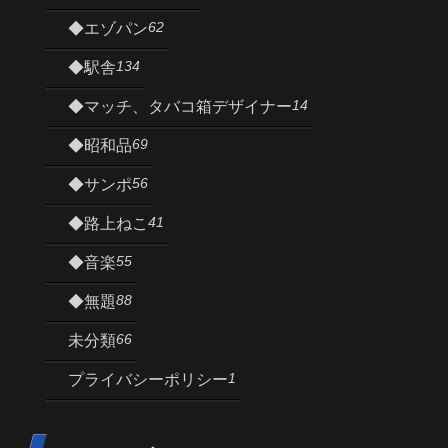
62
◆エゾパン
134
◆駅舎
14
◆マッチ、タバコ箱デザイナー
69
◆昭和品
56
◆サンポ
41
◆路上ねこ
55
◆音楽
88
◆無題
66
未分類
1
プライバシーポリシー