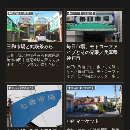
◆純喫茶【兵庫県】
◆イチバ【北海道外】
三和市場と純喫茶みら
毎日市場、モトコーファ
イブとその界隈／兵庫県
三和市場と純喫茶みら兵庫県尼
神戸市
崎市神田中通尼崎駅を降りてみ
ます。ここも何度か降りた駅だ
神戸に到着です。歩いてて気に
けど、今回はたぶん今まで進ん
なった毎日市場、モトコーファ
だことのない方向へ。すると、
イブ、訪問時はシャッター多す
見たことのない光景に少々驚き
ぎでした (汗。消火用の備えで
ます。ここし市場や商店街の交
しょうか。市場の「飾り」は場
差路なのでしょうか。「サンロ
◆イチバ【北海道外】
◆商店街【北海道外】
所ごとに個性があって、好きな
ード」「三保本通...
もののひとつ。う。かっこいい
小向マーケット
小向マーケット神奈川県川崎市