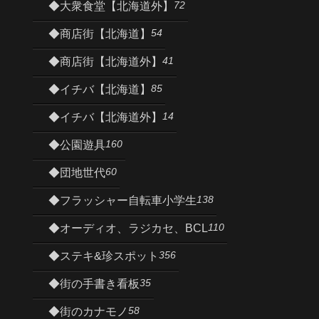
72
◆大衆食堂【北海道外】
54
◆商店街【北海道】
41
◆商店街【北海道外】
85
◆イチバ【北海道】
14
◆イチバ【北海道外】
160
◆公園遊具
60
◆団地世代
138
◆フラッシャー自転車小学生
110
◆オーディオ、ラジカセ、BCL
356
◆ステキ&珍スポット
35
◆街の手書き看板
58
◆街のカナモノ