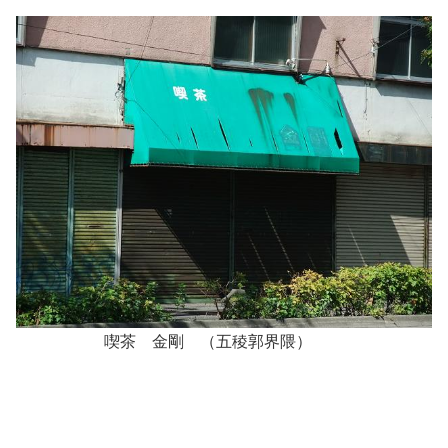
喫茶 金剛 （五稜郭界隈）