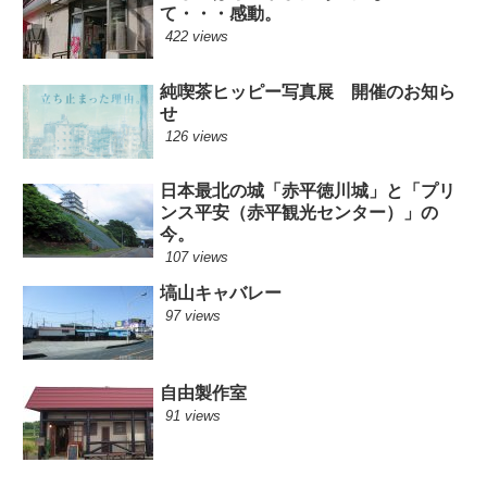
て・・・感動。
422 views
純喫茶ヒッピー写真展 開催のお知ら
せ
126 views
日本最北の城「赤平徳川城」と「プリ
ンス平安（赤平観光センター）」の
今。
107 views
塙山キャバレー
97 views
自由製作室
91 views