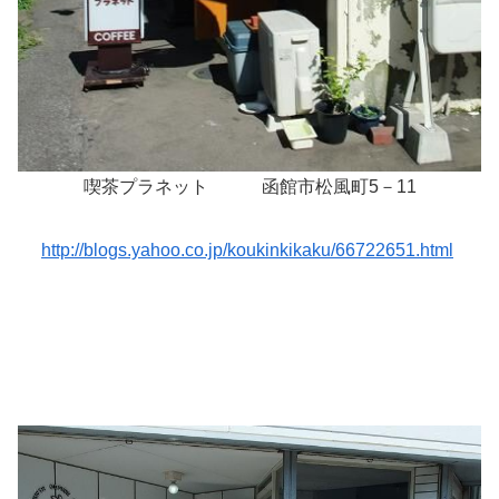
喫茶プラネット
函館市松風町5－11
http://blogs.yahoo.co.jp/koukinkikaku/66722651.html