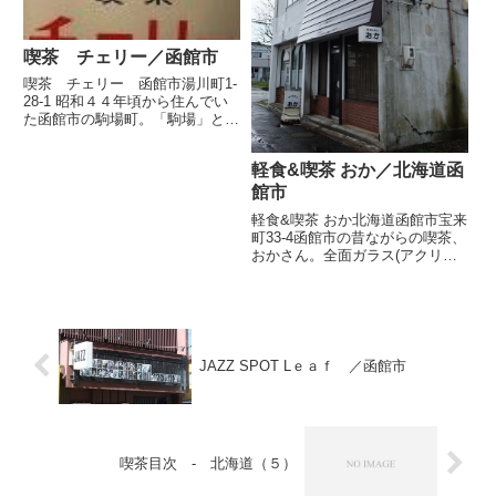
喫茶 チェリー／函館市
喫茶 チェリー 函館市湯川町1-
28-1 昭和４４年頃から住んでい
た函館市の駒場町。「駒場」とは
競馬場のことで、町そのものが函
館競馬場の敷地のような所だ。そ
軽食&喫茶 おか／北海道函
の駒場町から市電に乗り数分で温
泉で有名な「湯の川」に着く。そ
館市
してここには、忘れ得ぬ喫...
軽食&喫茶 おか北海道函館市宝来
町33-4函館市の昔ながらの喫茶、
おかさん。全面ガラス(アクリル
かも)ドアを開けて昼食に近い朝
食を。店内は壁や天井のクロスも
良き時代を感じさせるモダン系の
柄です。緑のフロアカーペットや
壁掛けにされたパイオニア...
JAZZ SPOT Lｅａｆ ／函館市
喫茶目次 - 北海道（５）