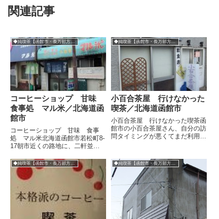
関連記事
◆純喫茶【函館市・長万部方面】
◆純喫茶【函館市・長万部方面】
コーヒーショップ 甘味
小百合茶屋 行けなかった
食事処 マル米／北海道函
喫茶／北海道函館市
館市
小百合茶屋 行けなかった喫茶函
館市の小百合茶屋さん、自分の訪
コーヒーショップ 甘味 食事
問タイミングが悪くてまだ利用で
処 マル米北海道函館市若松町8-
きていないんですよ・・・。過去
17朝市近くの路地に、二軒並ん
何度か前を通っているのですが、
でいます。食堂マル米と、喫茶マ
今回は「休業中」の貼り紙が。小
ル米。どちらも観光客ではなく地
◆純喫茶【函館市・長万部方面】
◆純喫茶【函館市・長万部方面】
百合って名前がいいですよね。い
元のお客中心と思われますがとり
かにも純日本的で好きな名前で
あえず喫茶の方へ。実は朝方にも
す...
来たのですが、食堂のみ営業し
て...