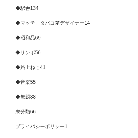
◆駅舎
134
◆マッチ、タバコ箱デザイナー
14
◆昭和品
69
◆サンポ
56
◆路上ねこ
41
◆音楽
55
◆無題
88
未分類
66
プライバシーポリシー
1