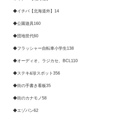
◆イチバ【北海道外】
14
◆公園遊具
160
◆団地世代
60
◆フラッシャー自転車小学生
138
◆オーディオ、ラジカセ、BCL
110
◆ステキ&珍スポット
356
◆街の手書き看板
35
◆街のカナモノ
58
◆エゾパン
62