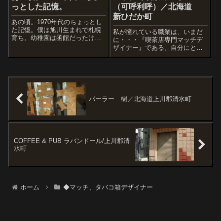
いけど、「お誘い」は嬉しい限
っとした記憶。
（可呼利呼）／北海道
り。ところで大量...
新ひだか町
あの頃。1970年代のちょっとし
た記憶。僕は旭川生まれで札幌
私が憧れている職業は、いまだ
育ち。幼稚園は函館だったけ
に・・・『喫茶店専門マッチデ
ど、ほとんどの時間を「昭和の
ザイナー』である。自分にとっ
札幌」で過ごす。札幌は南区、
てこんなに渋くて格好良く、ワ
白石区、東区、北区に住んだ。
クワクする仕事は他になかなか
特に思い入れがあるのは南区
無いような気がする。しかし
で、藻岩山と、山の中腹に輝く
「喫茶のマッチ」が消え行くス
水力発電所を見な...
ピードは、昭和喫茶の退廃スピ
ードよりも速い。こ...
パーラー 樹／北海道上川郡清水町
COFFEE & PUB ラバンドール/上川郡清
水町
ホーム
◆マッチ、タバコ箱デザイナー