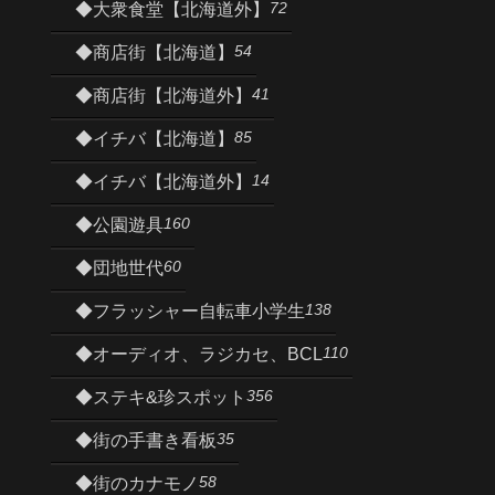
72
◆大衆食堂【北海道外】
54
◆商店街【北海道】
41
◆商店街【北海道外】
85
◆イチバ【北海道】
14
◆イチバ【北海道外】
160
◆公園遊具
60
◆団地世代
138
◆フラッシャー自転車小学生
110
◆オーディオ、ラジカセ、BCL
356
◆ステキ&珍スポット
35
◆街の手書き看板
58
◆街のカナモノ