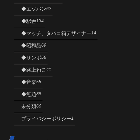
62
◆エゾパン
134
◆駅舎
14
◆マッチ、タバコ箱デザイナー
69
◆昭和品
56
◆サンポ
41
◆路上ねこ
55
◆音楽
88
◆無題
66
未分類
1
プライバシーポリシー