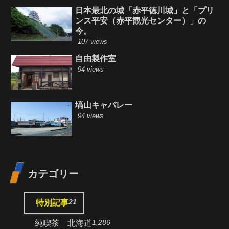
日本最北の城「赤平徳川城」と「プリ
ンス平安（赤平観光センター）」の
今。
107 views
自由製作室
94 views
塙山キャバレー
94 views
カテゴリー
21
特別記事
1,286
純喫茶 北海道