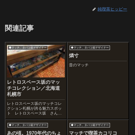
純喫茶ヒッピー
関連記事
◆マッチ、タバコ箱デザイナー
◆マッチ、タバコ箱デザイナー
燐寸
昔のマッチ
レトロスペース坂のマッ
チコレクション／北海道
札幌市
レトロスペース坂のマッチコレ
クション札幌が誇る魅力スポッ
ト レトロスペース坂 さんか
らは今も時々イベントの案内は
がきが届きます。先日はベリー
◆マッチ、タバコ箱デザイナー
◆マッチ、タバコ箱デザイナー
ダンスショー、その前は焼き肉
パーティ。なかなか参加できな
あの頃。1970年代のちょ
マッチで喫茶カコリコ