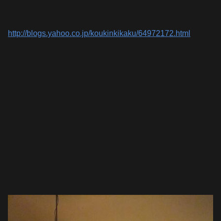
http://blogs.yahoo.co.jp/koukinkikaku/64972172.html