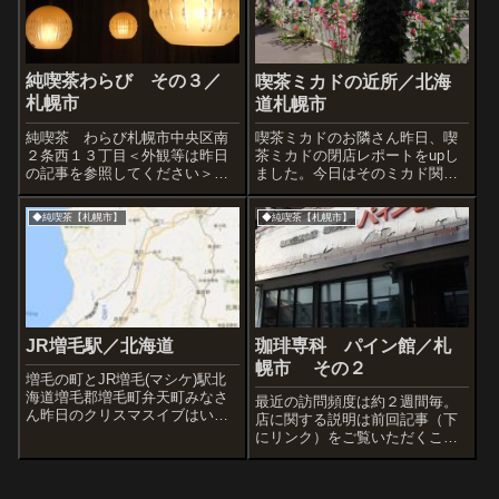
純喫茶わらび その３／
喫茶ミカドの近所／北海
札幌市
道札幌市
純喫茶 わらび札幌市中央区南
喫茶ミカドのお隣さん昨日、喫
２条西１３丁目＜外観等は昨日
茶ミカドの閉店レポートをupし
の記事を参照してください＞昨
ました。今日はそのミカド関
年、この喫茶を知人に思い出さ
連、ご近所の様子です。コケコ
せてもらい久々に訪ねたが、そ
ッコーの花がとても綺麗な道。
◆純喫茶【札幌市】
◆純喫茶【札幌市】
れ以来はっきり言って札幌最高
ぼくはバスを降りて東８丁目通
のコアな純喫茶と感じながら通
(北光線)に向かって歩いていると
っている。狸小路商店街の名曲
ころです。ぼくがここに住んで
喫茶「ウィーン」...
いた頃からあ...
JR増毛駅／北海道
珈琲専科 パイン館／札
幌市 その２
増毛の町とJR増毛(マシケ)駅北
海道増毛郡増毛町弁天町みなさ
最近の訪問頻度は約２週間毎。
ん昨日のクリスマスイブはいか
店に関する説明は前回記事（下
がでしたか?ピークを過ぎたケー
にリンク）をご覧いただくこと
キはそろそろ値下がりするもの
として、今回はお客さんがほか
もあると思うので、まだまだ狙
にあまりいないという大変めず
い目ですよ。さて、今日は昨年
らしい状態だったので写真追