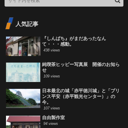
人気記事
『しんぱち』がまだあったなん
て・・・感動。
438 views
純喫茶ヒッピー写真展 開催のお知ら
せ
109 views
日本最北の城「赤平徳川城」と「プリ
ンス平安（赤平観光センター）」の
今。
107 views
自由製作室
94 views