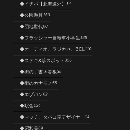
14
◆イチバ【北海道外】
160
◆公園遊具
60
◆団地世代
138
◆フラッシャー自転車小学生
110
◆オーディオ、ラジカセ、BCL
356
◆ステキ&珍スポット
35
◆街の手書き看板
58
◆街のカナモノ
62
◆エゾパン
134
◆駅舎
14
◆マッチ、タバコ箱デザイナー
69
◆昭和品