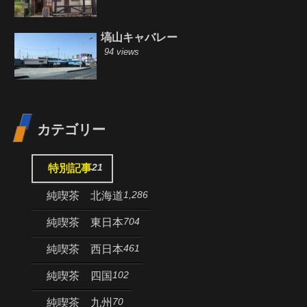
塙山キャバレー
94 views
カテゴリー
21
特別記事
1,286
純喫茶 北海道
704
純喫茶 東日本
461
純喫茶 西日本
102
純喫茶 四国
70
純喫茶 九州