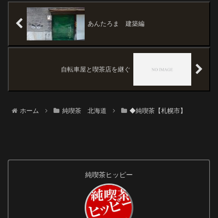
に訪れた小さな港町を掲載しま
加。ここは味（超一流）、値段
す。JR増...
（安い）、いつも大満足させて
くれる。<前回記事...
あんたろま 建築編
自転車屋と喫茶店を継ぐ
ホーム
純喫茶 北海道
◆純喫茶【札幌市】
純喫茶ヒッピー