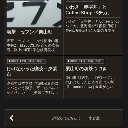
いわき「赤字丼」と
Coffee Shop ペチカ。
いわき「赤字丼」とCoffee Shop
ペチカ。北海道夕張郡長沼町中
央南1-6長沼町に人気の食堂があ
喫茶 セブン／栗山町
ります。人気の理由は下の写真
を見てください。「のぼり」が
喫茶 セブン 夕張郡栗山町
あるでしょ、何て書いてます?ズ
中央2丁目235栗山駅近くの喫茶
ーム。「商標登録」と書いてま
店。路上の昭和系な鉄脚看板が
すが、これこそが人気の「...
目に止まる。昭和38年からやっ
てる喫茶セブンだ。店名が黒い
◆純喫茶【夕張・栗山・長沼方面】
◆純喫茶【夕張・栗山・長沼方面】
ビニールテープで貼られている
(こういうの嫌いじゃない)。さて
行けなかった喫茶～夕張
栗山町の喫茶つづき
腹も減ってるしということで、
市
店はど...
栗山町の喫茶。『喫茶セブン』
のあとだったため今回は未利
夕張では本ブログ掲載済みのコ
用。tommorrowは食事がおいし
ンパという喫茶に寄ったのみユ
いと知っていたので気になって
ックさかい (夕張市本町3丁
はいたが。ピッコロは新しい雰
目309)店内は手前がおもちゃ屋
囲気だ。Coffee shop
で、奥が喫茶スペース開店前だ
tomorrow夕張郡栗山町中央2丁目
ったFIVE PENNIES (夕張
94カフェ ピッコロ栗...
市千代田25-2)ジャズライブなど
イベントある模様 廃...
夕張のぱんぢゅう 小倉屋