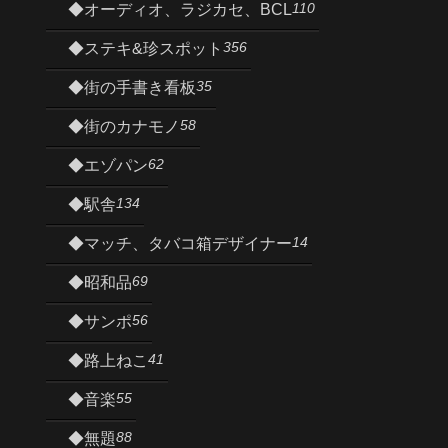
110
◆オーディオ、ラジカセ、BCL
356
◆ステキ&珍スポット
35
◆街の手書き看板
58
◆街のカナモノ
62
◆エゾパン
134
◆駅舎
14
◆マッチ、タバコ箱デザイナー
69
◆昭和品
56
◆サンポ
41
◆路上ねこ
55
◆音楽
88
◆無題