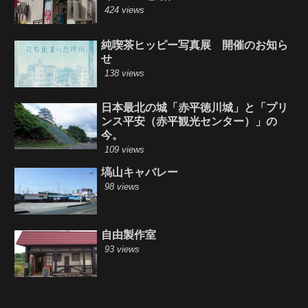
424 views
純喫茶ヒッピー写真展 開催のお知ら
せ
138 views
日本最北の城「赤平徳川城」と「プリ
ンス平安（赤平観光センター）」の
今。
109 views
塙山キャバレー
98 views
自由製作室
93 views