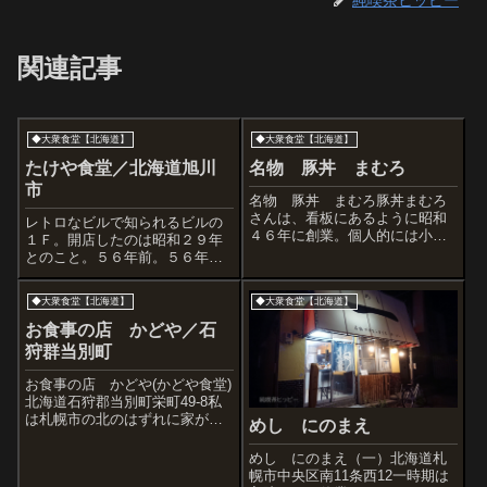
関連記事
◆大衆食堂【北海道】
◆大衆食堂【北海道】
たけや食堂／北海道旭川
名物 豚丼 まむろ
市
名物 豚丼 まむろ豚丼まむろ
さんは、看板にあるように昭和
レトロなビルで知られるビルの
４６年に創業。個人的には小学
１Ｆ。開店したのは昭和２９年
校にあがるころにオープンした
とのこと。５６年前。５６年
ようだ。2014年までは7条西4の
前。５６年前。 wここの奥様の
「プリンス会館」一階にあった
ファッションや髪形すばらしい
◆大衆食堂【北海道】
◆大衆食堂【北海道】
が、なんと大火事に見舞われ、
です。これぞ日本の伝統美。注
二丁ほど西に移転し現在地で営
文。みそラーメン＋チャーシュ
お食事の店 かどや／石
業している...
ー。こりゃまた胡麻が効いてて
狩群当別町
うまい風味でごん...
お食事の店 かどや(かどや食堂)
北海道石狩郡当別町栄町49-8私
は札幌市の北のはずれに家があ
めし にのまえ
ります。なのでこの食堂の前は
時々通過します。と言います
めし にのまえ（一）北海道札
か、札幌市民なら月形や浦臼な
幌市中央区南11条西12一時期は