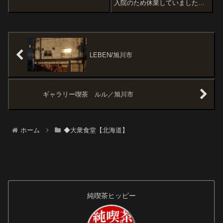
ど北方面に向かうときは、一般
入院のため休業していました
道利用の場合は275号線を走る方
が、にのまえという大衆食堂が
が多い...
あります。テントには「一」の
文字。一は「ニの前」の数だか
ら、にのまえと呼ぶのでしょ
う。「春夏冬」と書いて「あき
ない（商い）」と...
LEBEN/旭川市
ギャラリー喫茶 ルル／旭川市
ホーム
◆大衆食堂【北海道】
純喫茶ヒッピー