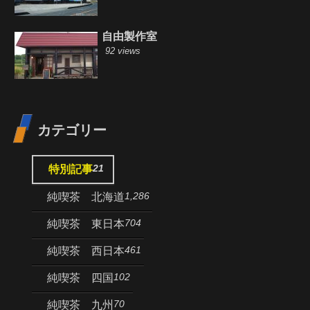
自由製作室
92 views
カテゴリー
21
特別記事
1,286
純喫茶 北海道
704
純喫茶 東日本
461
純喫茶 西日本
102
純喫茶 四国
70
純喫茶 九州