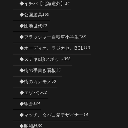
14
◆イチバ【北海道外】
160
◆公園遊具
60
◆団地世代
138
◆フラッシャー自転車小学生
110
◆オーディオ、ラジカセ、BCL
356
◆ステキ&珍スポット
35
◆街の手書き看板
58
◆街のカナモノ
62
◆エゾパン
134
◆駅舎
14
◆マッチ、タバコ箱デザイナー
69
◆昭和品