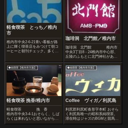
軽食喫茶 とっち／稚内
市
珈琲洞 北門館／稚内市
稚内市中央2-6-21青い看板が路
上に輝く喫茶店をみつけて朝コ
珈琲洞 北門館 稚内市
ーヒーと朝刊チェック。多くの
中央3丁目8 - 24稚内市中心部、
常連さんに愛されているようで
丘陵のふもとに北門神社があ
す。
る。天照皇大神を奉った大変歴
史の古い神社だが、こちらは同
◆純喫茶【稚内市方面】
◆純喫茶【稚内市方面】
じ『北門』の名がつけられた老
舗喫茶店。昔の駄菓子ガラスケ
ースのようにナナメに作られた
窓が外観の...
軽食喫茶 挽香/稚内市
Coffee ヴィガ／利尻島
軽食喫茶 挽 香
利尻郡利尻町沓形字本町 おそら
稚内市中央3-4-1おそらく、しば
く利尻島唯一の昭和系純喫茶。
らくは来れないと思いながら早
滞在時はジャズのBGMと競馬中
朝に訪問。この日はカウンター
継のテレビ音声が交差。アンバ
ではなく一番奥の席を利用した
ーな照明がきれいな利尻の素敵