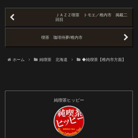
のでマスターとの会話はほぼな
なキッサです。
かったが、帰り際には１０年後
でもいいからまた来てくださ
ＪＡＺＺ喫茶 トモエ／稚内市 掲載二
い、うちはや...
回目
喫茶 珈琲待夢/稚内市
ホーム
純喫茶 北海道
◆純喫茶【稚内市方面】
純喫茶ヒッピー