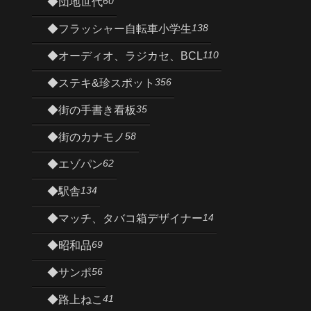
60
◆団地世代
138
◆フラッシャー自転車小学生
110
◆オーディオ、ラジカセ、BCL
356
◆ステキ&珍スポット
35
◆街の手書き看板
58
◆街のカナモノ
62
◆エゾパン
134
◆駅舎
14
◆マッチ、タバコ箱デザイナー
69
◆昭和品
56
◆サンポ
41
◆路上ねこ