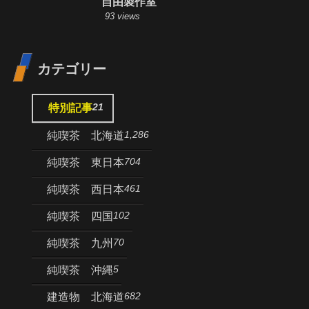
自由製作室
93 views
カテゴリー
21
特別記事
1,286
純喫茶 北海道
704
純喫茶 東日本
461
純喫茶 西日本
102
純喫茶 四国
70
純喫茶 九州
5
純喫茶 沖縄
682
建造物 北海道