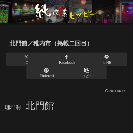
北門館／稚内市（掲載二回目）
X
Facebook
LINE
Pinterest
コピー
2011.06.17
北門館
珈琲洞