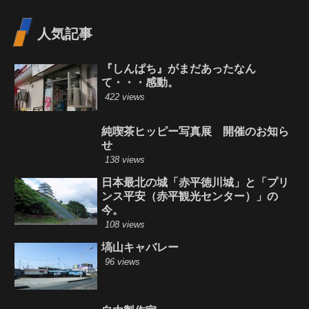
人気記事
『しんぱち』がまだあったなん
て・・・感動。
422 views
純喫茶ヒッピー写真展 開催のお知ら
せ
138 views
日本最北の城「赤平徳川城」と「プリ
ンス平安（赤平観光センター）」の
今。
108 views
塙山キャバレー
96 views