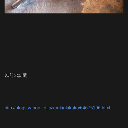
以前の訪問
http://blogs.yahoo.co.jp/koukinkikaku/64675196.html