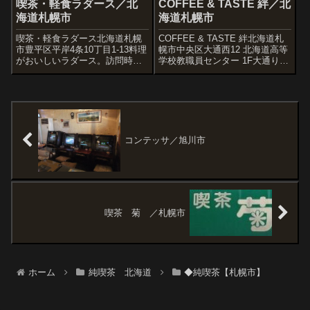
喫茶・軽食ラダース／北
COFFEE & TASTE 絆／北
海道札幌市
海道札幌市
喫茶・軽食ラダース北海道札幌
COFFEE & TASTE 絆北海道札
市豊平区平岸4条10丁目1-13料理
幌市中央区大通西12 北海道高等
がおいしいラダース。訪問時は
学校教職員センター 1F大通り公
平日でしたがけっこうな数のお
園沿いの12丁目に今年開店25年
客が来ていました。燭台がつい
を迎える喫茶店があります。と
た非常に古いアップライトピア
ても小さな喫茶店(市内で一番小
ノがあります。たくさん置かれ
さい?)だけど居心地がよく、公
たトロフィーはマラソン関係の
園を見ながら静か...
もの。ト...
コンテッサ／旭川市
喫茶 菊 ／札幌市
ホーム
純喫茶 北海道
◆純喫茶【札幌市】