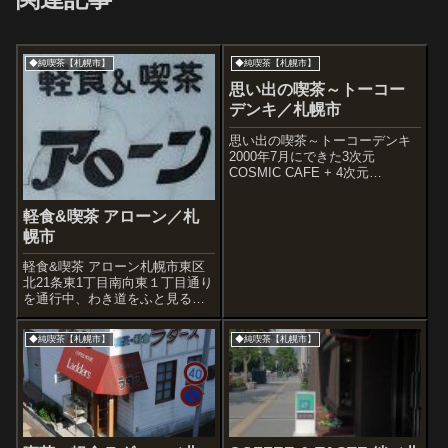
◆純喫茶【札幌市】
◆純喫茶【札幌市】
思い出の喫茶～トーコー
デンキ／札幌市
思い出の喫茶～トーコーデンキ
2000年7月にできた3次元
COSMIC CAFE + 4次元
FUTURE CROTHING。Chill
OUT cafe & Trance fashions。
軽食&喫茶 アローン／札
非常にアバンギャルドな喫茶
幌市
で、札幌の都心部にあり(南...
軽食&喫茶 アローン札幌市東区
北21条東1丁目南向東１丁目通り
を通行中、わき道をふと見る
と、オリジナルな『アローン』
の自体が目に入り、以前寄った
◆純喫茶【札幌市】
◆純喫茶【札幌市】
サテンさん。けっこう古いお店
だとは思うが歴史は尋ねなかっ
た。