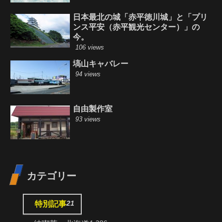
日本最北の城「赤平徳川城」と「プリ
ンス平安（赤平観光センター）」の
今。
106 views
塙山キャバレー
94 views
自由製作室
93 views
カテゴリー
21
特別記事