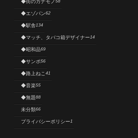
58
◆街のカナモノ
62
◆エゾパン
134
◆駅舎
14
◆マッチ、タバコ箱デザイナー
69
◆昭和品
56
◆サンポ
41
◆路上ねこ
55
◆音楽
88
◆無題
66
未分類
1
プライバシーポリシー