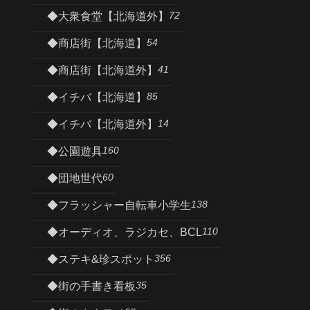
72
◆大衆食堂【北海道外】
54
◆商店街【北海道】
41
◆商店街【北海道外】
85
◆イチバ【北海道】
14
◆イチバ【北海道外】
160
◆公園遊具
60
◆団地世代
138
◆フラッシャー自転車小学生
110
◆オーディオ、ラジカセ、BCL
356
◆ステキ&珍スポット
35
◆街の手書き看板