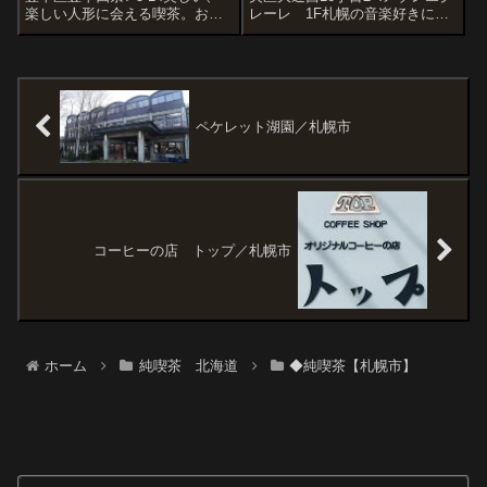
楽しい人形に会える喫茶。おい
レーレ 1F札幌の音楽好きには
しく、すごいボリュームのカレ
良く知られたカフェです。オー
ーを食べられる喫茶。明るく大
ナーは以前、ロックフォールカ
きな声で高らかに笑うママさん
フェなどで勤務したとのこと。
とおしゃべりが弾む喫茶。豊平
アルコール有り、夜遅くまで営
区のマリアローゼさんへ。札幌
業。以下、全部別の日の写真...
市内の喫茶...
ペケレット湖園／札幌市
コーヒーの店 トップ／札幌市
ホーム
純喫茶 北海道
◆純喫茶【札幌市】