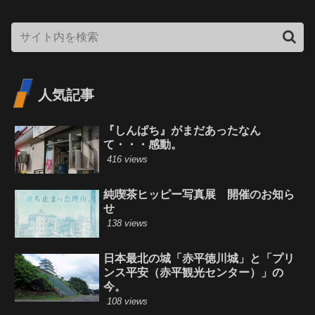
人気記事
『しんぱち』がまだあったなん
て・・・感動。
416 views
純喫茶ヒッピー写真展 開催のお知ら
せ
138 views
日本最北の城「赤平徳川城」と「プリ
ンス平安（赤平観光センター）」の
今。
108 views