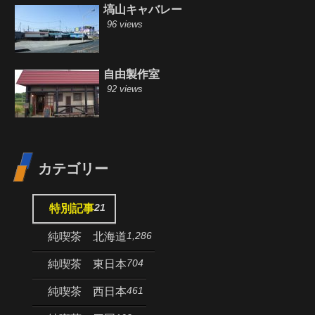
塙山キャバレー
96 views
自由製作室
92 views
カテゴリー
21
特別記事
1,286
純喫茶 北海道
704
純喫茶 東日本
461
純喫茶 西日本