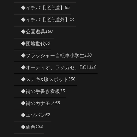
85
◆イチバ【北海道】
14
◆イチバ【北海道外】
160
◆公園遊具
60
◆団地世代
138
◆フラッシャー自転車小学生
110
◆オーディオ、ラジカセ、BCL
356
◆ステキ&珍スポット
35
◆街の手書き看板
58
◆街のカナモノ
62
◆エゾパン
134
◆駅舎