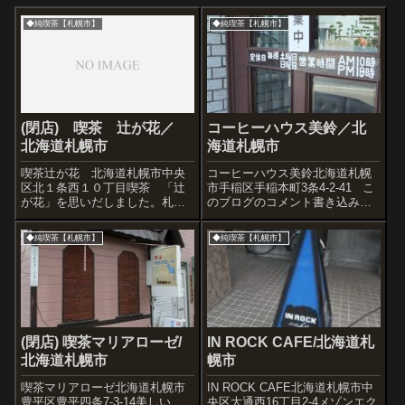
◆純喫茶【札幌市】
◆純喫茶【札幌市】
(閉店) 喫茶 辻が花／
コーヒーハウス美鈴／北
北海道札幌市
海道札幌市
喫茶辻が花 北海道札幌市中央
コーヒーハウス美鈴北海道札幌
区北１条西１０丁目喫茶 「辻
市手稲区手稲本町3条4-2-41 こ
が花」を思いだしました。札幌
のブログのコメント書き込みで
市の北一条郵便局の裏手にあっ
教えてもらった喫茶です。思い
たシックな喫茶。写真もなにも
のほか、本格的昭和喫茶で感
◆純喫茶【札幌市】
◆純喫茶【札幌市】
持ってません。
激。コーヒーもちゃんとおいし
かった。ママさんのお話だとこ
の辺は古い喫茶がなくなってし
まった...
(閉店) 喫茶マリアローゼ/
IN ROCK CAFE/北海道札
北海道札幌市
幌市
喫茶マリアローゼ北海道札幌市
IN ROCK CAFE北海道札幌市中
豊平区豊平四条7-3-14美しい、
央区大通西16丁目2-4メゾンエク