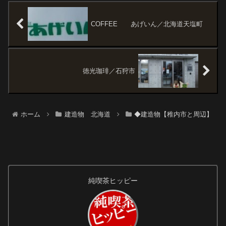
そばを頼むと、そば粉が何割な
ワの入っている建物自体が魅力
のか細かく注文可能、とか。な
的だけど、モリカワのタイルや
んたってここは、...
ガラスブロック...
COFFEE あげいん／北海道天塩町
徳光珈琲／石狩市
ホーム
建造物 北海道
◆建造物【稚内市と周辺】
純喫茶ヒッピー