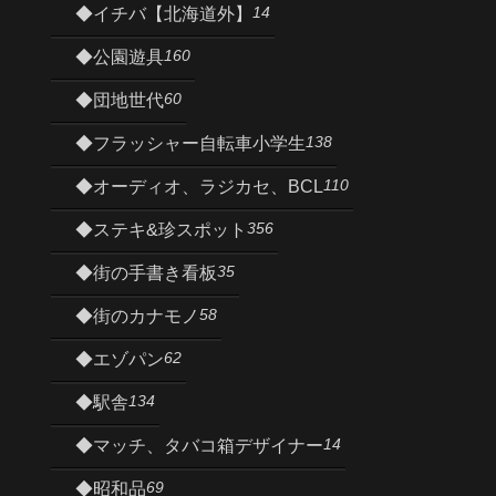
14
◆イチバ【北海道外】
160
◆公園遊具
60
◆団地世代
138
◆フラッシャー自転車小学生
110
◆オーディオ、ラジカセ、BCL
356
◆ステキ&珍スポット
35
◆街の手書き看板
58
◆街のカナモノ
62
◆エゾパン
134
◆駅舎
14
◆マッチ、タバコ箱デザイナー
69
◆昭和品