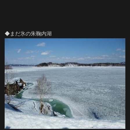
◆まだ氷の朱鞠内湖