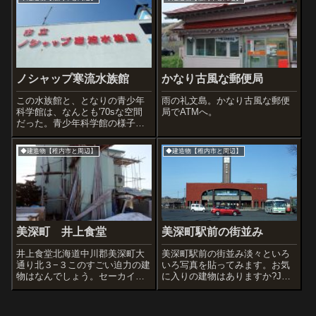
ノシャップ寒流水族館
かなり古風な郵便局
この水族館と、となりの青少年
雨の礼文島。かなり古風な郵便
科学館は、なんとも'70sな空間
局でATMへ。
だった。青少年科学館の様子は
又明日。
◆建造物【稚内市と周辺】
◆建造物【稚内市と周辺】
美深町 井上食堂
美深町駅前の街並み
井上食堂北海道中川郡美深町大
美深町駅前の街並み淡々といろ
通り北３−３このすごい迫力の建
いろ写真を貼ってみます。お気
物はなんでしょう。セーカイ
に入りの建物はありますか?JR
は、いつもの井上食堂さん。ぼ
美深駅と駅前通りの様子もっと
くが『味の密林ジャングル』と
も好みに感じたこの建物。良さ
呼んでいる店です。たとえば、
げな床屋さんだ…理容のモリカ