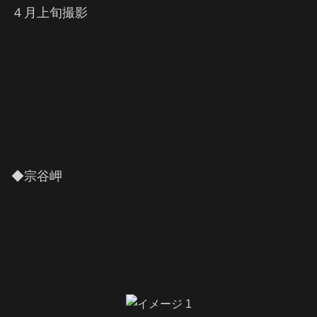
４月上旬撮影
◆宗谷岬