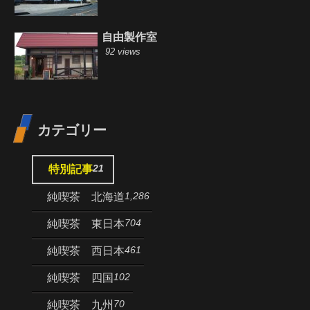
自由製作室
92 views
カテゴリー
21
特別記事
1,286
純喫茶 北海道
704
純喫茶 東日本
461
純喫茶 西日本
102
純喫茶 四国
70
純喫茶 九州