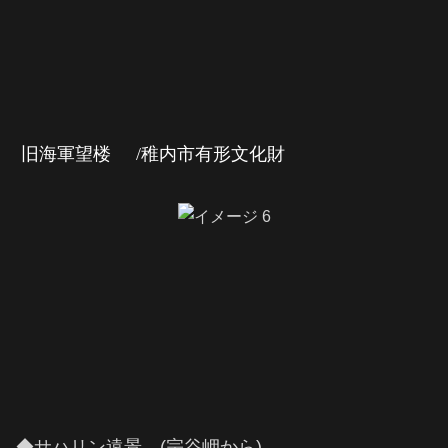
旧海軍望楼 /稚内市有形文化財
◆サハリン遠景 (宗谷岬から)