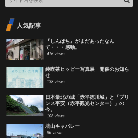
人気記事
『しんぱち』がまだあったなん
て・・・感動。
416 views
純喫茶ヒッピー写真展 開催のお知ら
せ
138 views
日本最北の城「赤平徳川城」と「プリ
ンス平安（赤平観光センター）」の
今。
108 views
塙山キャバレー
96 views