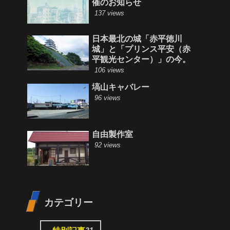
催のお知らせ
137 views
日本最北の城「赤平徳川
城」と「プリンス平安（赤
平観光センター）」の今。
106 views
塙山キャバレー
96 views
自由製作室
92 views
カテゴリー
21