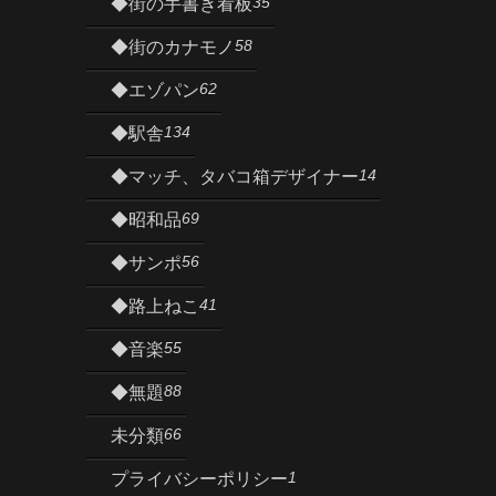
35
◆街の手書き看板
58
◆街のカナモノ
62
◆エゾパン
134
◆駅舎
14
◆マッチ、タバコ箱デザイナー
69
◆昭和品
56
◆サンポ
41
◆路上ねこ
55
◆音楽
88
◆無題
66
未分類
1
プライバシーポリシー