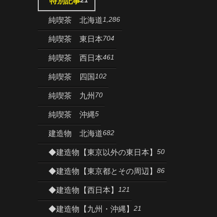
特別記事
1,286
純喫茶 北海道
704
純喫茶 東日本
461
純喫茶 西日本
102
純喫茶 四国
70
純喫茶 九州
5
純喫茶 沖縄
682
建造物 北海道
50
◆建造物【東京以外の東日本】
86
◆建造物【東京都とその周辺】
121
◆建造物【西日本】
21
◆建造物【九州・沖縄】