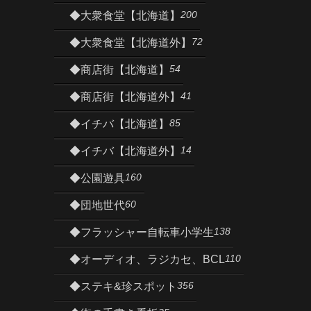
200
◆大衆食堂【北海道】
72
◆大衆食堂【北海道外】
54
◆商店街【北海道】
41
◆商店街【北海道外】
85
◆イチバ【北海道】
14
◆イチバ【北海道外】
160
◆公園遊具
60
◆団地世代
138
◆フラッシャー自転車小学生
110
◆オーディオ、ラジカセ、BCL
356
◆ステキ&珍スポット