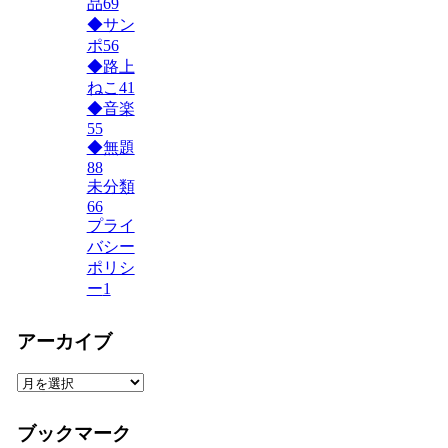
品
69
◆サン
ポ
56
◆路上
ねこ
41
◆音楽
55
◆無題
88
未分類
66
プライ
バシー
ポリシ
ー
1
アーカイブ
ア
ー
カ
ブックマーク
イ