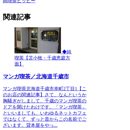
純喫茶ヒッピー
関連記事
◆純
喫茶【苫小牧・千歳恵庭方
面】
マンガ喫茶／北海道千歳市
マンガ喫茶北海道千歳市幸町2丁目1【こ
のお店の関連記事】さて、なんというか
胸騒ぎがしまして、千歳のマンガ喫茶の
ドアを開けたわけです。「マンガ喫茶」
といいましても、いわゆるネットカフェ
ではなくて、ずっと昔からこの名前でご
ざいます。貸本屋をやっ...