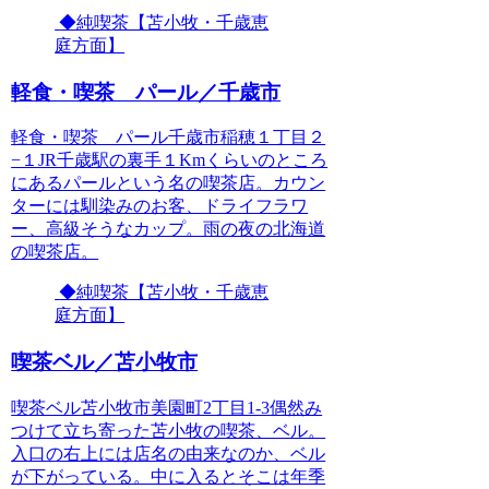
◆純喫茶【苫小牧・千歳恵
庭方面】
軽食・喫茶 パール／千歳市
軽食・喫茶 パール千歳市稲穂１丁目２
−１JR千歳駅の裏手１Kmくらいのところ
にあるパールという名の喫茶店。カウン
ターには馴染みのお客、ドライフラワ
ー、高級そうなカップ。雨の夜の北海道
の喫茶店。
◆純喫茶【苫小牧・千歳恵
庭方面】
喫茶ベル／苫小牧市
喫茶ベル苫小牧市美園町2丁目1-3偶然み
つけて立ち寄った苫小牧の喫茶、ベル。
入口の右上には店名の由来なのか、ベル
が下がっている。中に入るとそこは年季