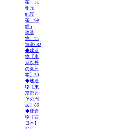
茶 九
州
70
純喫
茶 沖
縄
5
建造
物 北
海道
682
◆建造
物【東
京以外
の東日
本】
50
◆建造
物【東
京都と
その周
辺】
86
◆建造
物【西
日本】
121