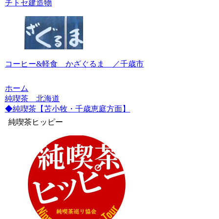
チトセ建造物
コーヒー&軽食 かざぐるま ／千歳市
ホーム
純喫茶 北海道
◆純喫茶【苫小牧・千歳恵庭方面】
純喫茶ヒッピー