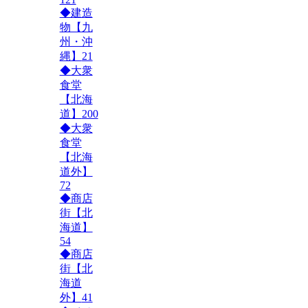
◆建造
物【九
州・沖
縄】
21
◆大衆
食堂
【北海
道】
200
◆大衆
食堂
【北海
道外】
72
◆商店
街【北
海道】
54
◆商店
街【北
海道
外】
41