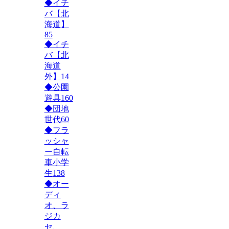
◆イチ
バ【北
海道】
85
◆イチ
バ【北
海道
外】
14
◆公園
遊具
160
◆団地
世代
60
◆フラ
ッシャ
ー自転
車小学
生
138
◆オー
ディ
オ、ラ
ジカ
セ、