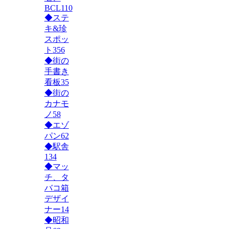
BCL
110
◆ステ
キ&珍
スポッ
ト
356
◆街の
手書き
看板
35
◆街の
カナモ
ノ
58
◆エゾ
パン
62
◆駅舎
134
◆マッ
チ、タ
バコ箱
デザイ
ナー
14
◆昭和