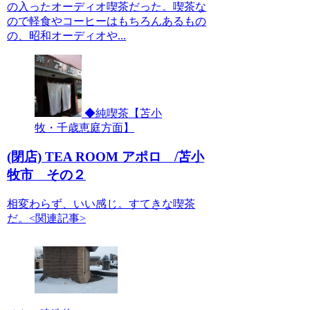
の入ったオーディオ喫茶だった。喫茶な
ので軽食やコーヒーはもちろんあるもの
の、昭和オーディオや...
◆純喫茶【苫小
牧・千歳恵庭方面】
(閉店) TEA ROOM アポロ /苫小
牧市 その２
相変わらず、いい感じ。すてきな喫茶
だ。<関連記事>