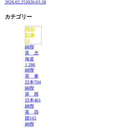
2026.02.25
2026.03.28
カテゴリー
特別
記事
21
純喫
茶 北
海道
1,286
純喫
茶 東
日本
704
純喫
茶 西
日本
461
純喫
茶 四
国
102
純喫