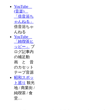
ブ
YouTube
(音楽)
「倍音浴ち
ゃんねる」
倍音浴ちゃ
んねる
YouTube
「純喫茶ヒ
ッピー」
ブ
ログ記事内
の補足動
画 と 昔
のカセット
テープ音源
昭和スポッ
ト巡り
観光
地 / 商業街 /
純喫茶 / 食
堂…