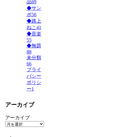
品
69
◆サン
ポ
56
◆路上
ねこ
41
◆音楽
55
◆無題
88
未分類
66
プライ
バシー
ポリシ
ー
1
アーカイブ
アーカイブ