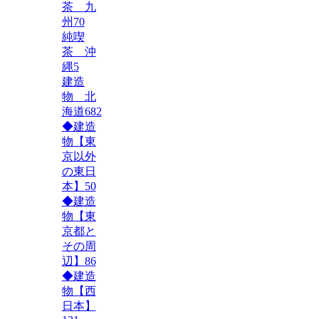
茶 九
州
70
純喫
茶 沖
縄
5
建造
物 北
海道
682
◆建造
物【東
京以外
の東日
本】
50
◆建造
物【東
京都と
その周
辺】
86
◆建造
物【西
日本】