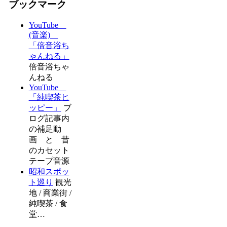
ブックマーク
YouTube
(音楽)
「倍音浴ち
ゃんねる」
倍音浴ちゃ
んねる
YouTube
「純喫茶ヒ
ッピー」
ブ
ログ記事内
の補足動
画 と 昔
のカセット
テープ音源
昭和スポッ
ト巡り
観光
地 / 商業街 /
純喫茶 / 食
堂…