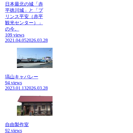
日本最北の城「赤
平徳川城」と「プ
リンス平安（赤平
観光センター）」
の今。
109 views
2021.04.05
2026.03.28
塙山キャバレー
94 views
2023.01.13
2026.03.28
自由製作室
92 views