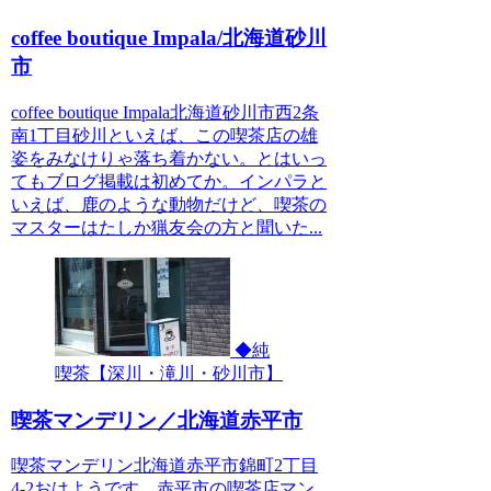
coffee boutique Impala/北海道砂川
市
coffee boutique Impala北海道砂川市西2条
南1丁目砂川といえば、この喫茶店の雄
姿をみなけりゃ落ち着かない。とはいっ
てもブログ掲載は初めてか。インパラと
いえば、鹿のような動物だけど、喫茶の
マスターはたしか猟友会の方と聞いた...
◆純
喫茶【深川・滝川・砂川市】
喫茶マンデリン／北海道赤平市
喫茶マンデリン北海道赤平市錦町2丁目
4-2おはようです。赤平市の喫茶店マン