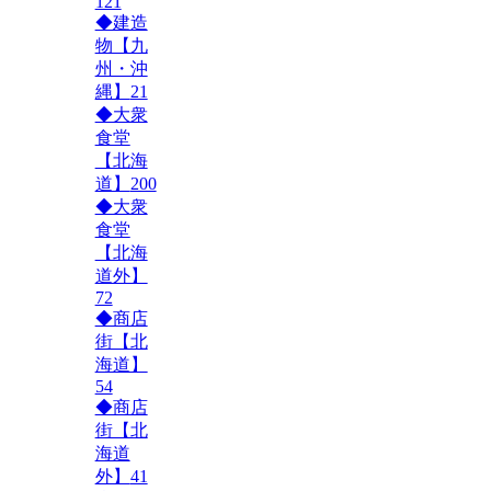
121
◆建造
物【九
州・沖
縄】
21
◆大衆
食堂
【北海
道】
200
◆大衆
食堂
【北海
道外】
72
◆商店
街【北
海道】
54
◆商店
街【北
海道
外】
41