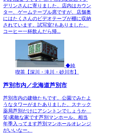
デリンさんに寄りました。店内はカウン
ター、ゲームテーブル席ですが、店舗奥
にはたくさんのビデオテープが棚に収納
されています。試写室?もありました。
コーヒー一杯飲んだら帰...
◆純
喫茶【深川・滝川・砂川市】
芦別市内／北海道芦別市
芦別市内の建物たちです。公園でみたよ
うなタワーがまたありました。スナック
薬局芦別だけにアシントンでしょうか
笑)素敵な家です芦別マンホール。相当
年季入ってます芦別マンホールオレンジ
がいいなー。