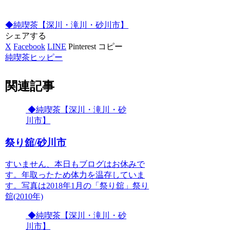
◆純喫茶【深川・滝川・砂川市】
シェアする
X
Facebook
LINE
Pinterest
コピー
純喫茶ヒッピー
関連記事
◆純喫茶【深川・滝川・砂
川市】
祭り舘/砂川市
すいません、本日もブログはお休みで
す。年取ったため体力を温存していま
す。写真は2018年1月の「祭り舘」祭り
舘(2010年)
◆純喫茶【深川・滝川・砂
川市】