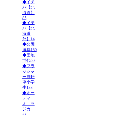
◆イチ
バ【北
海道】
85
◆イチ
バ【北
海道
外】
14
◆公園
遊具
160
◆団地
世代
60
◆フラ
ッシャ
ー自転
車小学
生
138
◆オー
ディ
オ、ラ
ジカ
セ、