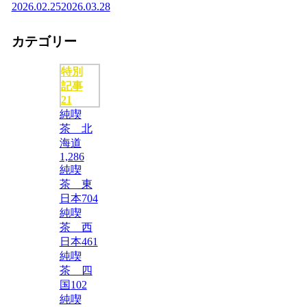
2026.02.25
2026.03.28
カテゴリー
特別
記事
21
純喫
茶 北
海道
1,286
純喫
茶 東
日本
704
純喫
茶 西
日本
461
純喫
茶 四
国
102
純喫