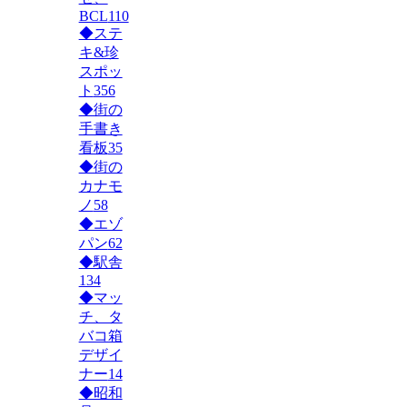
BCL
110
◆ステ
キ&珍
スポッ
ト
356
◆街の
手書き
看板
35
◆街の
カナモ
ノ
58
◆エゾ
パン
62
◆駅舎
134
◆マッ
チ、タ
バコ箱
デザイ
ナー
14
◆昭和