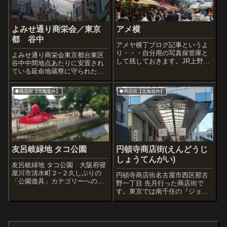
よみせ通り商栄会／東京
アメ横
都 谷中
アメヤ横丁ブログ記事というよ
り・・・自分用の写真保管庫と
よみせ通り商栄会東京都台東区
して残しておきます。JR上野駅
谷中中間地点あたりに安置され
から御徒町駅へのガード下はア
ている延命地蔵尊に守られた商
メ横と呼ばれる400メートルほど
店街。中尾彬さんのお地蔵さん
の商店街。アメ横だけで400店も
の絵が商店街のトレードマーク
◆商店街【北海道外】
◆商店街【北海道外】
の店が並び常に人でごったがえ
になっている。大正の頃から夜
す日本一活気のある商店街。生
店（露店）が並んでいたそう
鮮や雑...
で、現在の商店街名の由来にな
っている。
友呂岐緑地 タコ公園
円頓寺商店街(えんどうじ
しょうてんがい)
友呂岐緑地 タコ公園 大阪府寝
屋川市清水町２−２久しぶりの
円頓寺商店街名古屋市西区那古
「公園遊具」カテゴリーへの投
野一丁目 先月行った商店街で
稿です。寝屋川に沿って歩いて
す。東京では南千住の『ジョイ
いるときに赤く大きなものが目
フル三ノ輪』、イチバでは亀有
にとまりました。あれは、「あ
の『亀有食品市場』に感動し、
れ」ですよね。園には親子連れ
名古屋では『円頓寺商店街』に
も多く、タコさんで遊んでいま
心を奪われました。ここは名古