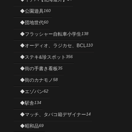
160
◆公園遊具
60
◆団地世代
138
◆フラッシャー自転車小学生
110
◆オーディオ、ラジカセ、BCL
356
◆ステキ&珍スポット
35
◆街の手書き看板
58
◆街のカナモノ
62
◆エゾパン
134
◆駅舎
14
◆マッチ、タバコ箱デザイナー
69
◆昭和品