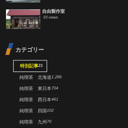
自由製作室
93 views
カテゴリー
21
特別記事
1,286
純喫茶 北海道
704
純喫茶 東日本
461
純喫茶 西日本
102
純喫茶 四国
70
純喫茶 九州