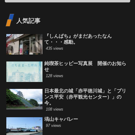
人気記事
『しんぱち』がまだあったなん
て・・・感動。
435 views
純喫茶ヒッピー写真展 開催のお知ら
せ
128 views
日本最北の城「赤平徳川城」と「プリ
ンス平安（赤平観光センター）」の
今。
108 views
塙山キャバレー
97 views