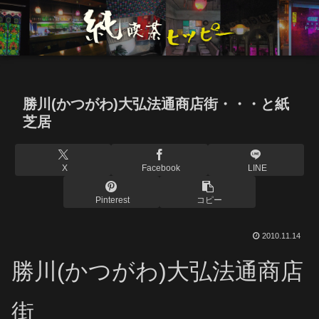
勝川(かつがわ)大弘法通商店街・・・と紙
芝居
X
Facebook
LINE
Pinterest
コピー
2010.11.14
勝川(かつがわ)大弘法通商店
街