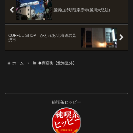
す。待機して人...
屋市西区にある圓頓寺を中心と
した名古屋で最も...
勝満山持明院崇彦寺(勝川大弘法)
COFFEE SHOP かとれあ/北海道岩見
沢市
ホーム
◆商店街【北海道外】
純喫茶ヒッピー