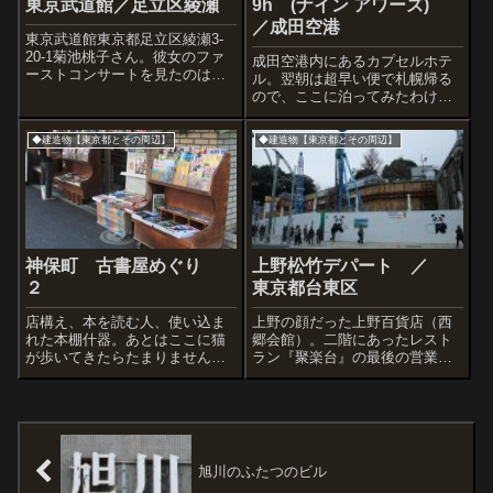
東京武道館／足立区綾瀬
9h (ナイン アワーズ)
／成田空港
東京武道館東京都足立区綾瀬3-
20-1菊池桃子さん。彼女のファ
成田空港内にあるカプセルホテ
ーストコンサートを見たのは高
ル。翌朝は超早い便で札幌帰る
校生のころ。 日本武道館で。
ので、ここに泊ってみたわけで
でもここは東京武道館。まった
す。未来団地みたいでした。風
く別の施設です。松戸市に行く
呂は無いけど清潔でカッコイイ
◆建造物【東京都とその周辺】
◆建造物【東京都とその周辺】
途中、せっかくなので綾瀬で途
個室のシャワールームがありま
中下車、寄ってみました。六角
す。ヒッピーの巣はここ。広場
鬼丈さんと...
が近いので外の空気を楽しむこ
ともできます。外...
神保町 古書屋めぐり
上野松竹デパート ／
２
東京都台東区
店構え、本を読む人、使い込ま
上野の顔だった上野百貨店（西
れた本棚什器。あとはここに猫
郷会館）。二階にあったレスト
が歩いてきたらたまりませんさ
ラン『聚楽台』の最後の営業日
すが大学の都。大学入試問題
はテレビでもドキュメンタリー
集、赤本の山です。
で当時大きく報道されたのを覚
えています。そして解体。いま
は新たな建物を建築中だけど、
はたしてとんな建物でしょう。
上野の顔があった...
旭川のふたつのビル