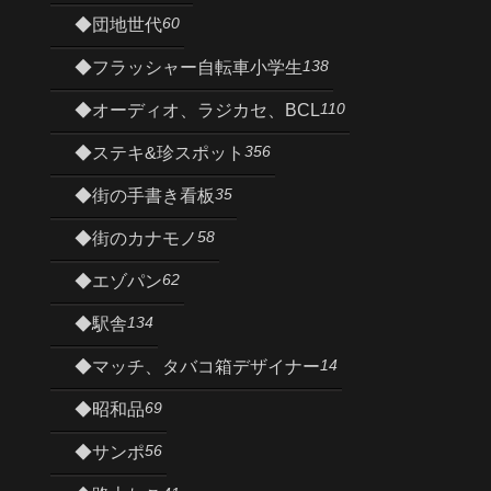
60
◆団地世代
138
◆フラッシャー自転車小学生
110
◆オーディオ、ラジカセ、BCL
356
◆ステキ&珍スポット
35
◆街の手書き看板
58
◆街のカナモノ
62
◆エゾパン
134
◆駅舎
14
◆マッチ、タバコ箱デザイナー
69
◆昭和品
56
◆サンポ