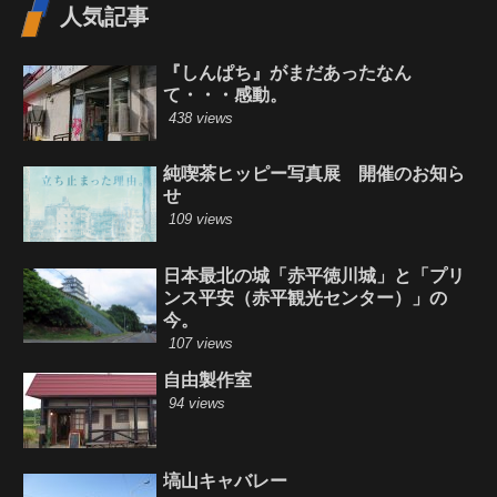
人気記事
『しんぱち』がまだあったなん
て・・・感動。
438 views
純喫茶ヒッピー写真展 開催のお知ら
せ
109 views
日本最北の城「赤平徳川城」と「プリ
ンス平安（赤平観光センター）」の
今。
107 views
自由製作室
94 views
塙山キャバレー