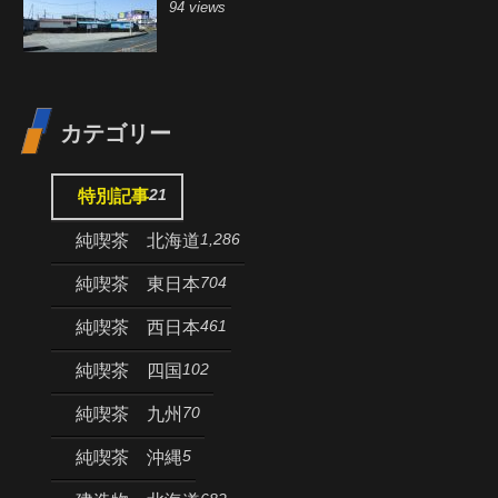
94 views
カテゴリー
21
特別記事
1,286
純喫茶 北海道
704
純喫茶 東日本
461
純喫茶 西日本
102
純喫茶 四国
70
純喫茶 九州
5
純喫茶 沖縄