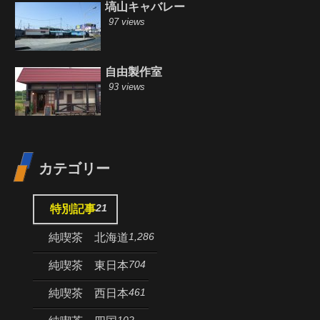
塙山キャバレー
97 views
自由製作室
93 views
カテゴリー
21
特別記事
1,286
純喫茶 北海道
704
純喫茶 東日本
461
純喫茶 西日本
102