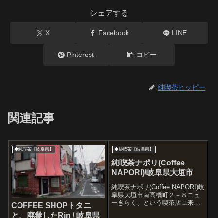
シェアする
X
Facebook
LINE
Pinterest
コピー
純喫茶ヒッピー
関連記事
◆純喫茶【岐阜県】
◆純喫茶【岐阜県】
純喫茶ナポリ(Coffee
NAPORI)/岐阜県大垣市
純喫茶ナポリ(Coffee NAPORI)岐
阜県大垣市南高橋町２－８ニュ
ーきらく、という喫茶店に来ま
COFFEE SHOPトタニ
したが、あいにく閉店しており
と、廃業したRin / 岐阜県