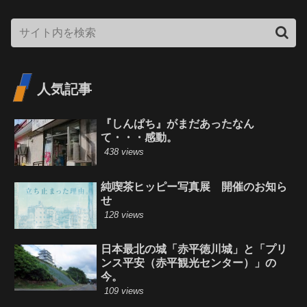
人気記事
『しんぱち』がまだあったなん
て・・・感動。
438 views
純喫茶ヒッピー写真展 開催のお知ら
せ
128 views
日本最北の城「赤平徳川城」と「プリ
ンス平安（赤平観光センター）」の
今。
109 views