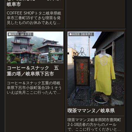
ました。でも同じビルにナポリ
岐阜市
という喫茶を発見。ニューきら
くは大きな通りに面しています
COFFEE SHOPトタニ岐阜県岐
がこちらは中通り側です。僕
阜市三番町15すてきな喫茶を発
は...
見したもののお休みであえなく
撤退。縦長のテントって大好
き。(廃業)Rin岐阜県岐阜市八代
◆純喫茶【岐阜県】
◆純喫茶【岐阜県】
3-9-13高富街道沿いにあった一
隻の船。いえ、廃業した船形喫
茶店です。入ってみたかっ...
コーヒー＆スナック 五
重の塔／岐阜県下呂市
コーヒー＆スナック五重の塔岐
阜県下呂市小坂町落合19-１そう
いえば先月ここに行ったんで
す。下の数々の写真をご覧いた
だき、この店主様のスーパーサ
イヤ人並みのエネルギーを感じ
喫茶ママンヌ／岐阜県
てください。雨降りの寒い日だ
ったけど私は興奮。この数々の
喫茶ママンヌ岐阜県関市豊岡町
石像はすべて店...
2-1-18読者の方からのメール
で、ここに行ってくださいとの