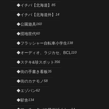
85
◆イチバ【北海道】
14
◆イチバ【北海道外】
160
◆公園遊具
60
◆団地世代
138
◆フラッシャー自転車小学生
110
◆オーディオ、ラジカセ、BCL
356
◆ステキ&珍スポット
35
◆街の手書き看板
58
◆街のカナモノ
62
◆エゾパン
134
◆駅舎