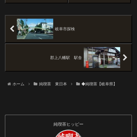
ことで(笑)、はい、行きました。
ありがとうです、とてもよかっ
たです。ふだんは何十年も続い
ている喫茶店ばかり伺っている
んですが(ここの近くでいうと
『太陽』...
岐阜市探検
郡上八幡駅 駅舎
ホーム
純喫茶 東日本
◆純喫茶【岐阜県】
純喫茶ヒッピー