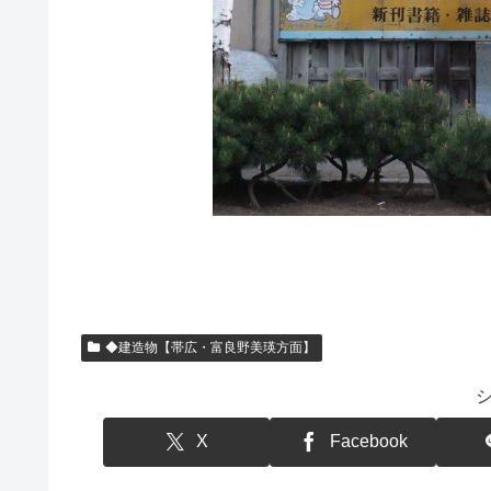
◆建造物【帯広・富良野美瑛方面】
X
Facebook