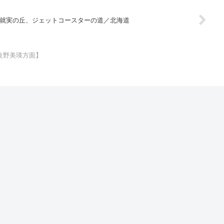
就実の丘、ジェットコースターの道／北海道
良野美瑛方面】