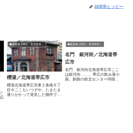
純喫茶ヒッピー
◆建造物【帯広・富良野美瑛方面】
◆建造物【帯広・富良野美瑛方面】
名門 銀河街／北海道帯
広市
名門 銀河街北海道帯広市ここ
は銀河街.......。帯広の飲み屋小
／
櫻湯／北海道帯広市
路。釧路の鉄北センター同様、
いまでもここにあることがちょ
櫻湯北海道帯広市東２条南６丁
っとした奇蹟かと。長いこと、
目８ここもいつぞや、たまたま
ジ
ここを見守ってきたけどそろそ
通りがかって発見した物件で
帯広
ろ完熟期、ギリギリの予感。こ
す。ぼくは言わずもがな昭和の
こが銀河街。いわゆるカンバン
もの大好きなんですが、案外明
建築の...
治・大正のものはそれほどの興
味もないんですよ。ここを見つ
けたときは「大正時代か
な・・・」と思いましたが...