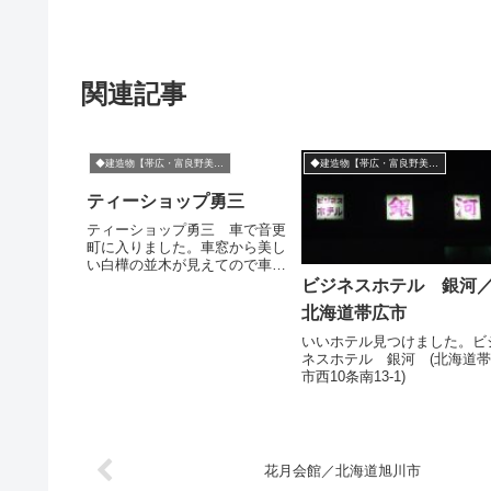
関連記事
◆建造物【帯広・富良野美瑛方面】
◆建造物【帯広・富良野美瑛方面】
ティーショップ勇三
ティーショップ勇三 車で音更
町に入りました。車窓から美し
い白樺の並木が見えてので車を
降りて眺めたり・・・白樺って
ビジネスホテル 銀河
樹液旨いんですよね。飲んだこ
北海道帯広市
とあります?お酒を飲む人は割
って飲むとおいしいって言って
いいホテル見つけました。ビ
ました。町営温泉保養施設「し
ネスホテル 銀河 (北海道
みず温泉フロイデ...
市西10条南13-1)
花月会館／北海道旭川市