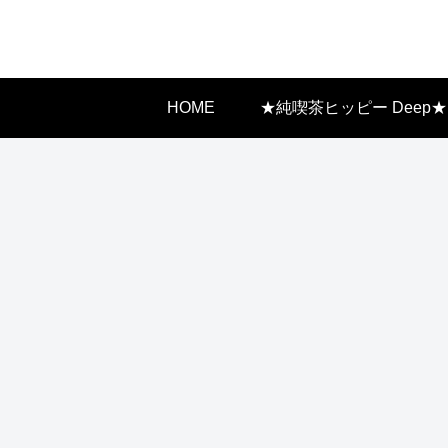
HOME
★純喫茶ヒッピー Deep★