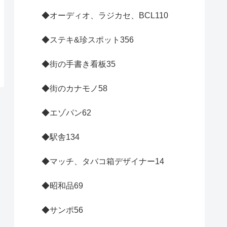
◆オーディオ、ラジカセ、BCL
110
◆ステキ&珍スポット
356
◆街の手書き看板
35
◆街のカナモノ
58
◆エゾパン
62
◆駅舎
134
◆マッチ、タバコ箱デザイナー
14
◆昭和品
69
◆サンポ
56