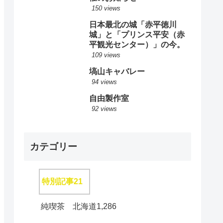
150 views
日本最北の城「赤平徳川
城」と「プリンス平安（赤
平観光センター）」の今。
109 views
塙山キャバレー
94 views
自由製作室
92 views
カテゴリー
特別記事
21
純喫茶 北海道
1,286