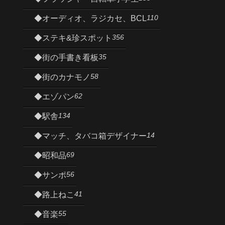
110
◆オーディオ、ラジカセ、BCL
356
◆ステキ&珍スポット
35
◆街の手書き看板
58
◆街のカナモノ
62
◆エゾパン
134
◆駅舎
14
◆マッチ、タバコ箱デザイナー
69
◆昭和品
56
◆サンポ
41
◆路上ねこ
55
◆音楽