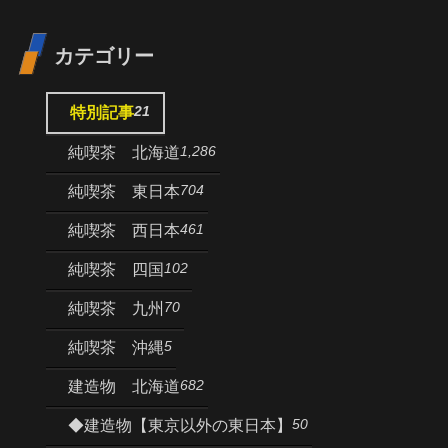
カテゴリー
21
特別記事
1,286
純喫茶 北海道
704
純喫茶 東日本
461
純喫茶 西日本
102
純喫茶 四国
70
純喫茶 九州
5
純喫茶 沖縄
682
建造物 北海道
50
◆建造物【東京以外の東日本】