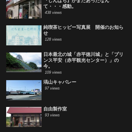
『しんぱち』がまだあったなん
て・・・感動。
438 views
純喫茶ヒッピー写真展 開催のお知ら
せ
128 views
日本最北の城「赤平徳川城」と「プリ
ンス平安（赤平観光センター）」の
今。
109 views
塙山キャバレー
97 views
自由製作室
93 views