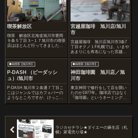
喫茶解放区
宮越屋珈琲 旭川店/旭川
市
喫茶 解放区北海道旭川市豊岡
９条５丁目３−１７旭川市の喫茶
宮越屋珈琲 旭川店旭川市3条7
店はほとんど行ってきました
丁目オクノ１F札幌では、いまや
が、こちらは初訪問。まず店名
あまりにも有名になった宮越屋
がインパクトあります。解放
珈琲。宮越屋さんに行くと、い
区・・・。お客様たちは、日常
まはもう無いが、札幌時計台近
◆純喫茶【旭川市】
◆純喫茶【旭川市】
縛られているいろいろなことか
くの中通りにあったアンセニュ
ら解放されるのでしょうか。ち
ー・ダングルという１９８０年
P-DASH （ピーダッシ
神田珈琲園 旭川店／旭
なみにグーグルマッ...
代の名店をいまだに思い出す。
ュ）/旭川市
川市
宮越屋珈琲の...
P-DASH 旭川市２条通７丁目こ
東京神田で修行をして店を開い
こはジャンルではカフェバーの
たのが1977年。珈琲店ではなく
ようなところですが、けっこう
『珈琲園』というネーミング。
和風です。３年前に知人に連れ
ここの珈琲はとても旨く、生豆
てかれて知ったんですが、普通
の仕入れや管理、焙煎も淹れ方
は歩かないような狭くて暗い中
も基本に忠実。マスターは、き
通りにあります。夜遅くにこれ
ちんと仕事をしている感じでい
まで４回利用。
つも白シャツに蝶ネクタイ。ほ
んとうにちゃ...
ラジカセチラシ★ダイエーの麻生店（札
幌）家電売り場★